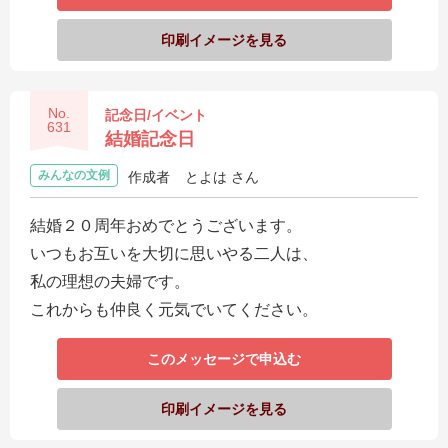
ス
印刷イメージを見る
ハ
ー
No.
記念日/イベント
ト
631
結婚記念日
電
報
みんなの文例
作成者
とよは さん
ラ
結婚２０周年おめでとうございます。
ボ
いつもお互いを大切に思いやる二人は、
お
私の理想の夫婦です。
問
これからも仲良く元気でいてください。
い
このメッセージで申込む
合
わ
印刷イメージを見る
せ