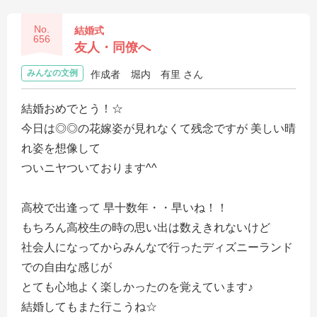
No.
結婚式
656
友人・同僚へ
みんなの文例
作成者
堀内 有里 さん
結婚おめでとう！☆
今日は◎◎の花嫁姿が見れなくて残念ですが 美しい晴
れ姿を想像して
ついニヤついております^^
高校で出逢って 早十数年・・早いね！！
もちろん高校生の時の思い出は数えきれないけど
社会人になってからみんなで行ったディズニーランド
での自由な感じが
とても心地よく楽しかったのを覚えています♪
結婚してもまた行こうね☆