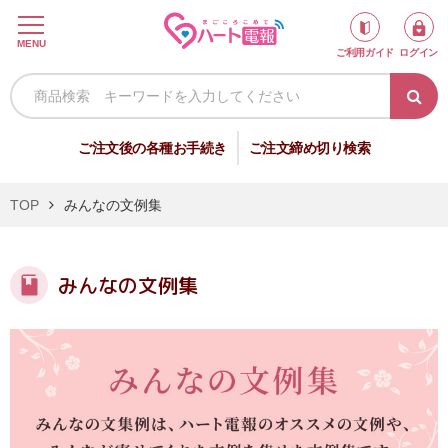
ロ
MENU
ご利用ガイド
ログイン
グ
イ
ン
新
ご注文後の各種お手続き
ご注文締め切り検索
規
会
TOP
みんなの文例集
員
登
録
みんなの文例集
祝
弔
電
電