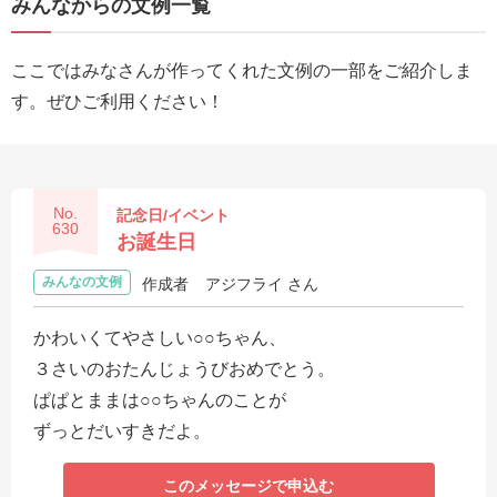
みんなからの文例一覧
送
る
ここではみなさんが作ってくれた文例の一部をご紹介しま
電
す。ぜひご利用ください！
報-
Tips
集
No.
記念日/イベント
法
630
お誕生日
人
みんなの文例
作成者
アジフライ さん
会
員
かわいくてやさしい○○ちゃん、
向
３さいのおたんじょうびおめでとう。
け
ぱぱとままは○○ちゃんのことが
サ
ずっとだいすきだよ。
ー
ビ
このメッセージで申込む