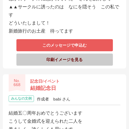
▲▲サークルに誘ったのは なにを隠そう この私で
す
どういたしまして！
新婚旅行のお土産 待ってます
このメッセージで申込む
印刷イメージを見る
No.
記念日/イベント
668
結婚記念日
みんなの文例
作成者
babi さん
結婚五〇周年おめでとうございます
こうして金婚式を迎えられた二人を