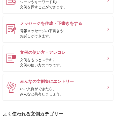
シーンやキーワード別に
確
文例を探すことができます。
認
（非
メッセージを作成・下書きをする
会
電報メッセージの下書きや
員
お試しができます。
の
方）
文例の使い方・アレコレ
文例をもっとステキに！
ご
文例の使い方のコツです。
利
用
みんなの文例集にエントリー
ガ
いい文例ができたら、
イ
みんなと共有しましょう。
ド
よく使われる文例カテゴリー
電