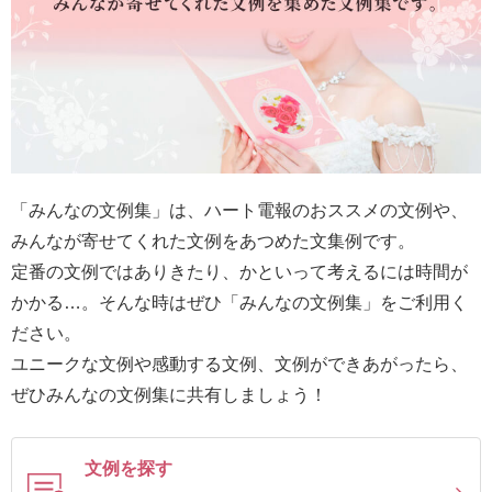
最
短
お
届
け
日
検
「みんなの文例集」は、ハート電報のおススメの文例や、
索
みんなが寄せてくれた文例をあつめた文集例です。
定番の文例ではありきたり、かといって考えるには時間が
かかる…。そんな時はぜひ「みんなの文例集」をご利用く
ご
ださい。
注
ユニークな文例や感動する文例、文例ができあがったら、
文
ぜひみんなの文例集に共有しましょう！
内
容
の
文例を探す
ご