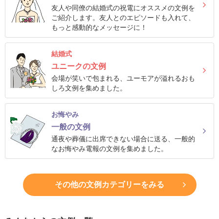
結
友人や同僚の結婚式の祝電にオススメの文例を
ご紹介します。友人とのエピソードも入れて、
婚
もっと感動的なメッセージに！
式
に
結婚式
贈
ユニークの文例
る
会場が笑いで包まれる、ユーモアが溢れるおも
しろ文例を集めました。
電
報-
お悔やみ
Tips
一般の文例
集
通夜や葬儀に出席できない場合に送る、一般的
なお悔やみ電報の文例を集めました。
お
悔
や
その他の文例カテゴリーをみる
み
に