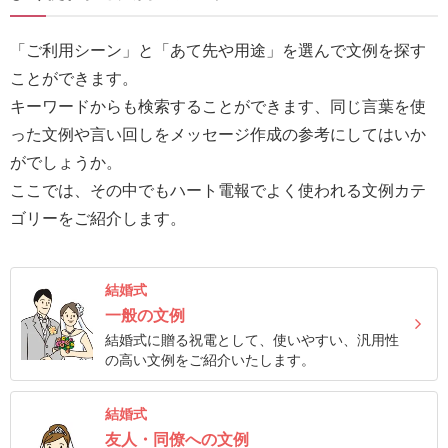
報
マ
「ご利用シーン」と「あて先や用途」を選んで文例を探す
ニ
ことができます。
ュ
キーワードからも検索することができます、同じ言葉を使
ア
った文例や言い回しをメッセージ作成の参考にしてはいか
ル・
がでしょうか。
Q&A
ここでは、その中でもハート電報でよく使われる文例カテ
ゴリーをご紹介します。
み
ん
結婚式
な
一般の文例
の
結婚式に贈る祝電として、使いやすい、汎用性
文
の高い文例をご紹介いたします。
集
例
結婚式
友人・同僚への文例