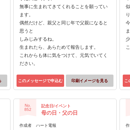
無事に生まれてきてくれることを願ってい
ます。
偶然だけど、親父と同じ年で父親になると
思うと
しみじみするね。
生まれたら、あらためて報告します。
これからも体に気をつけて、元気でいてく
ださい。
る
このメッセージで申込む
印刷イメージを見る
こ
No.
記念日/イベント
852
母の日・父の日
作成者
ハート電報
作