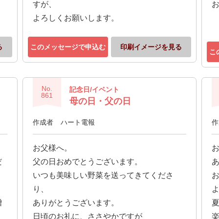
すが、
よろしくお願いします。
る
このメッセージで申込む
印刷イメージを見る
こ
No.
記念日/イベント
861
母の日・父の日
作成者
ハート電報
作
お父様へ。
だ
父の日おめでとうございます。
いつも美味しい野菜を送ってきてくださ
り、
贈
ありがとうございます。
日頃のお礼に、ささやかですが