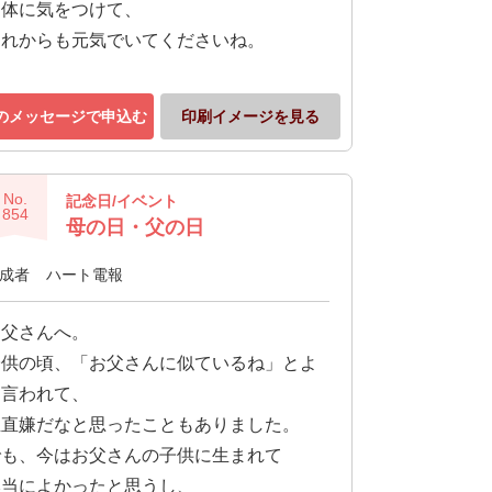
お体に気をつけて、
これからも元気でいてくださいね。
のメッセージで申込む
印刷イメージを見る
No.
記念日/イベント
854
母の日・父の日
成者
ハート電報
お父さんへ。
子供の頃、「お父さんに似ているね」とよ
く言われて、
正直嫌だなと思ったこともありました。
でも、今はお父さんの子供に生まれて
本当によかったと思うし、