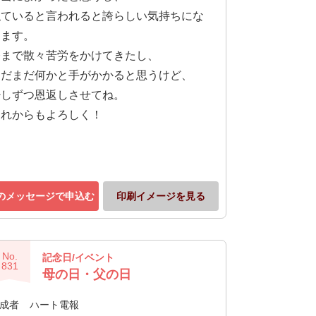
似ていると言われると誇らしい気持ちにな
ります。
今まで散々苦労をかけてきたし、
まだまだ何かと手がかかると思うけど、
少しずつ恩返しさせてね。
これからもよろしく！
のメッセージで申込む
印刷イメージを見る
No.
記念日/イベント
831
母の日・父の日
成者
ハート電報