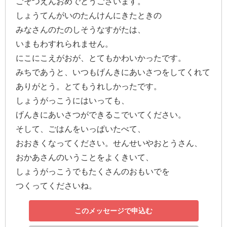
ごそつえんおめでとうございます。
結
しょうてんがいのたんけんにきたときの
婚
みなさんのたのしそうなすがたは、
式
いまもわすれられません。
に
にこにこえがおが、とてもかわいかったです。
贈
みちであうと、いつもげんきにあいさつをしてくれて
る
ありがとう。とてもうれしかったです。
電
しょうがっこうにはいっても、
報-
げんきにあいさつができるこでいてください。
Tips
そして、ごはんをいっぱいたべて、
集
おおきくなってください。せんせいやおとうさん、
おかあさんのいうことをよくきいて、
お
しょうがっこうでもたくさんのおもいでを
悔
つくってくださいね。
や
み
このメッセージで申込む
に