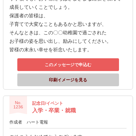
報
成長していくことでしょう。
マ
保護者の皆様は、
ニ
子育てで大変なこともあるかと思いますが、
ュ
そんなときは、この〇〇幼稚園で過ごされた
ア
お子様の姿を思い出し、励みにしてください。
ル・
皆様の末永い幸せを祈念いたします。
Q&A
このメッセージで申込む
み
印刷イメージを見る
ん
な
の
No.
記念日/イベント
文
1236
入学・卒業・就職
集
作成者
ハート電報
例