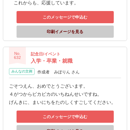
ス
これからも、応援しています。
このメッセージで申込む
ハ
ー
印刷イメージを見る
ト
電
報
No.
記念日/イベント
632
ラ
入学・卒業・就職
ボ
みんなの文例
作成者
みぽりん さん
お
ごそつえん、おめでとうございます。
問
４がつからピカピカのいちねんせいですね。
い
げんきに、まいにちをたのしくすごしてください。
合
わ
このメッセージで申込む
せ