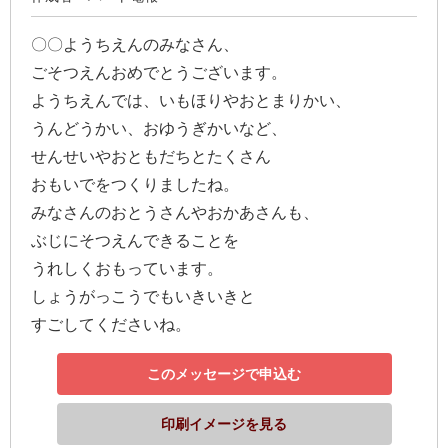
最
短
〇〇ようちえんのみなさん、
お
ごそつえんおめでとうございます。
届
ようちえんでは、いもほりやおとまりかい、
け
うんどうかい、おゆうぎかいなど、
日
せんせいやおともだちとたくさん
検
おもいでをつくりましたね。
索
みなさんのおとうさんやおかあさんも、
ぶじにそつえんできることを
うれしくおもっています。
ご
しょうがっこうでもいきいきと
注
すごしてくださいね。
文
内
このメッセージで申込む
容
の
印刷イメージを見る
ご