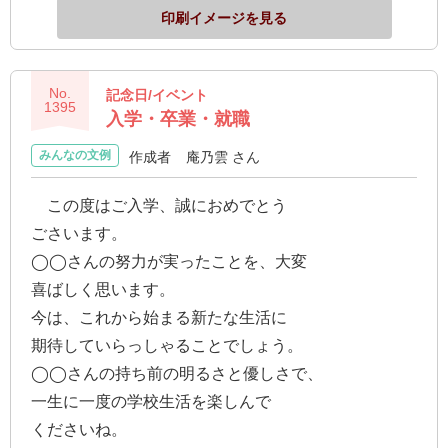
送
印刷イメージを見る
る
電
No.
報-
記念日/イベント
1395
入学・卒業・就職
Tips
集
みんなの文例
作成者
庵乃雲 さん
法
この度はご入学、誠におめでとう
人
ごさいます。
会
◯◯さんの努力が実ったことを、大変
員
喜ばしく思います。
向
今は、これから始まる新たな生活に
け
期待していらっしゃることでしょう。
サ
◯◯さんの持ち前の明るさと優しさで、
ー
一生に一度の学校生活を楽しんで
ビ
くださいね。