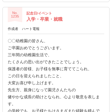
確
No.
認
記念日/イベント
1235
入学・卒業・就職
（非
会
作成者
ハート電報
員
〇〇幼稚園の皆さん、
の
ご卒園おめでとうございます。
方）
三年間の幼稚園生活で、
ご
たくさんの思い出ができたことでしょう。
利
保護者の皆様、お子様を無事に育ててこられ、
用
この日を迎えられましたこと、
ガ
大変お喜び申し上げます。
イ
先生方、親身になって園児さんたちの
ド
健やかな成長の助けとなられ、心より敬意を表しま
す。
電
小学校でも、お子様たちはさまざまな経験を積んで