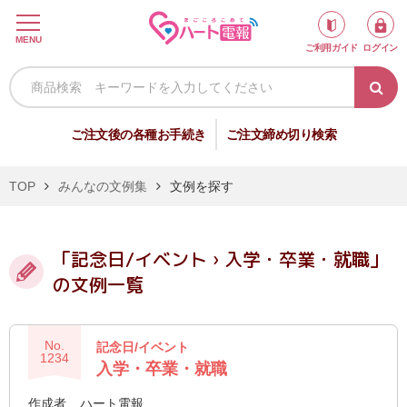
ロ
MENU
ご利用ガイド
ログイン
グ
イ
ン
新
ご注文後の各種お手続き
ご注文締め切り検索
規
会
TOP
みんなの文例集
文例を探す
員
登
録
「記念日/イベント › 入学・卒業・就職」
の文例一覧
祝
弔
No.
記念日/イベント
電
電
1234
入学・卒業・就職
作成者
ハート電報