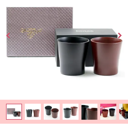
最
短
お
届
け
日
検
索
ご
注
文
内
容
の
ご