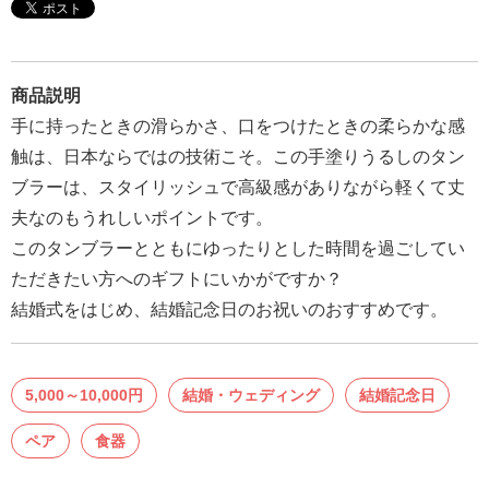
報
マ
ニ
商品説明
ュ
手に持ったときの滑らかさ、口をつけたときの柔らかな感
ア
触は、日本ならではの技術こそ。この手塗りうるしのタン
ル・
ブラーは、スタイリッシュで高級感がありながら軽くて丈
Q&A
夫なのもうれしいポイントです。
このタンブラーとともにゆったりとした時間を過ごしてい
み
ただきたい方へのギフトにいかがですか？
ん
結婚式をはじめ、結婚記念日のお祝いのおすすめです。
な
の
文
5,000～10,000円
結婚・ウェディング
結婚記念日
集
ペア
食器
例