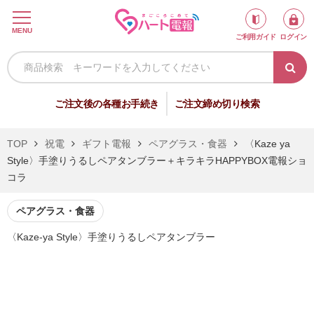
ロ
MENU
ご利用ガイド
ログイン
グ
イ
ン
新
ご注文後の各種お手続き
ご注文締め切り検索
規
会
TOP
祝電
ギフト電報
ペアグラス・食器
〈Kaze ya
員
Style〉手塗りうるしペアタンブラー＋キラキラHAPPYBOX電報ショ
登
コラ
録
ペアグラス・食器
〈Kaze-ya Style〉手塗りうるしペアタンブラー
祝
弔
電
電