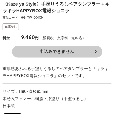
〈Kaze ya Style〉手塗りうるしペアタンブラー＋キ
確
ラキラHAPPYBOX電報ショコラ
認
商品コード HG_TW_004CH
（非
在庫なし
会
員
9,460
円
（消費税・文字料・送料込）
料金
の
方）
申込みできません
ご
重厚感あふれる手塗りうるしのペアタンブラーと「キラキ
利
ラHAPPYBOX電報ショコラ」のセットです。
用
ガ
イ
サイズ：H90×直径85mm
ド
木紛入フェノール樹脂・漆塗り（手塗うるし）
日本製
電