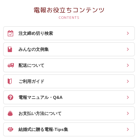
送
電報お役立ちコンテンツ
る
電
報-
注文締め切り検索
Tips
集
みんなの文例集
法
配送について
人
会
ご利用ガイド
員
向
電報マニュアル・Q&A
け
お支払い方法について
サ
ー
結婚式に贈る電報-Tips集
ビ