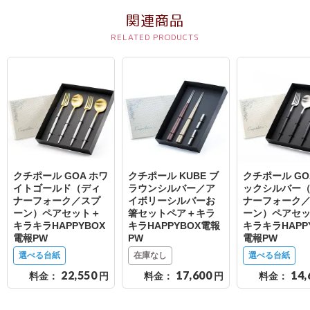
結
関連商品
婚
式
に
贈
る
電
報-
Tips
クチポール GOA ホワ
クチポール KUBE ブ
クチポール GO
集
イトゴールド（ディ
ラウンシルバー／ア
ックシルバー
ナーフォーク／スプ
イボリーシルバーお
ナーフォーク
ーン）ペアセット＋
箸セットペア＋キラ
ーン）ペアセ
お
キラキラHAPPYBOX
キラHAPPYBOX電報
キラキラHAPP
電報PW
PW
電報PW
悔
選べる台紙
在庫なし
選べる台紙
や
22,550
17,600
14,
料金：
円
料金：
円
料金：
み
に