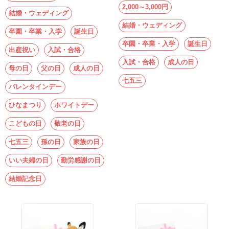
2,000～3,000円
結婚・ウェディング
結婚・ウェディング
卒園・卒業・入学
誕生日
卒園・卒業・入学
誕生日
出産祝い
入試・合格
入試・合格
成人の日
母の日
父の日
成人の日
七五三
バレンタインデー
ひなまつり
ホワイトデー
こどもの日
敬老の日
七五三
孫の日
家族の日
いい夫婦の日
勤労感謝の日
結婚記念日