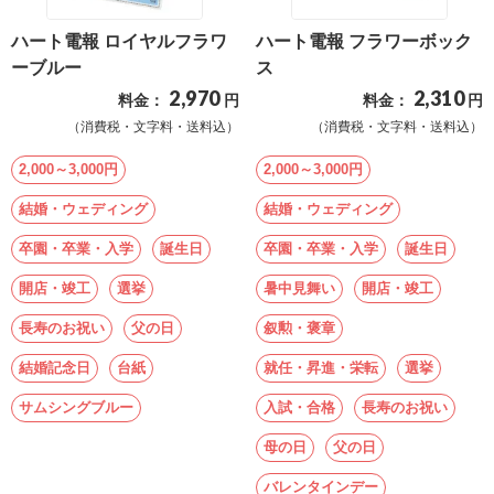
ハート電報 ロイヤルフラワ
ハート電報 フラワーボック
ーブルー
ス
2,970
2,310
料金：
円
料金：
円
（消費税・文字料・送料込）
（消費税・文字料・送料込）
2,000～3,000円
2,000～3,000円
結婚・ウェディング
結婚・ウェディング
卒園・卒業・入学
誕生日
卒園・卒業・入学
誕生日
開店・竣工
選挙
暑中見舞い
開店・竣工
長寿のお祝い
父の日
叙勲・褒章
結婚記念日
台紙
就任・昇進・栄転
選挙
サムシングブルー
入試・合格
長寿のお祝い
母の日
父の日
バレンタインデー