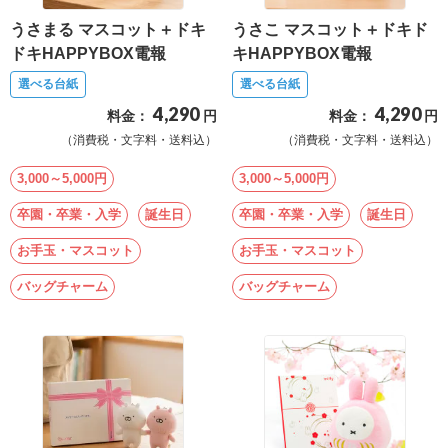
最
うさまる マスコット＋ドキ
うさこ マスコット＋ドキド
短
ドキHAPPYBOX電報
キHAPPYBOX電報
お
選べる台紙
選べる台紙
届
4,290
4,290
料金：
円
料金：
円
け
（消費税・文字料・送料込）
（消費税・文字料・送料込）
日
検
3,000～5,000円
3,000～5,000円
索
卒園・卒業・入学
誕生日
卒園・卒業・入学
誕生日
お手玉・マスコット
お手玉・マスコット
ご
バッグチャーム
バッグチャーム
注
文
内
容
の
ご