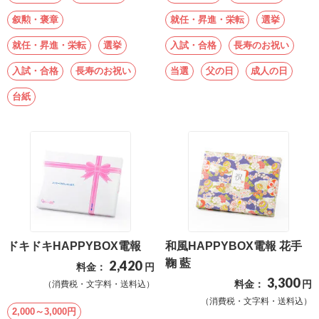
叙勲・褒章
就任・昇進・栄転
選挙
就任・昇進・栄転
選挙
入試・合格
長寿のお祝い
入試・合格
長寿のお祝い
当選
父の日
成人の日
台紙
ドキドキHAPPYBOX電報
和風HAPPYBOX電報 花手
鞠 藍
2,420
料金：
円
3,300
料金：
円
（消費税・文字料・送料込）
（消費税・文字料・送料込）
2,000～3,000円