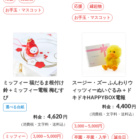
結
応援
縁起物
お手玉・マスコット
婚
お手玉・マスコット
式
に
贈
る
電
報-
Tips
集
ミッフィー 福だるま根付け
スージー・ズー ふんわりウ
鈴＋ミッフィー電報 梅むす
ィッツィーぬいぐるみ＋ド
び
キドキHAPPYBOX電報
お
4,400
料金：
円
悔
選べる台紙
（消費税・文字料・送料込）
4,620
や
料金：
円
み
（消費税・文字料・送料込）
3,000～5,000円
に
ミッフィー
3,000～5,000円
卒園・卒業・入学
誕生日