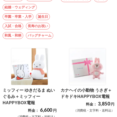
送
結婚・ウェディング
る
卒園・卒業・入学
誕生日
電
報-
入試・合格
長寿のお祝い
Tips
和風・和柄
バッグチャーム
集
法
人
会
員
向
け
ミッフィー ゆきだるま ぬい
カナヘイの小動物 うさぎ＋
ぐるみ＋ミッフィー
ドキドキHAPPYBOX電報
サ
HAPPYBOX電報
3,850
ー
料金：
円
6,600
料金：
円
（消費税・文字料・送料込）
ビ
（消費税・文字料・送料込）