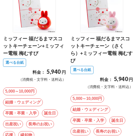
報
マ
ニ
ュ
ミッフィー 福だるまマスコ
ミッフィー 福だるまマスコ
ア
ットキーチェーン+ミッフィ
ットキーチェーン（さく
ル・
ー電報 梅むすび
ら）+ミッフィー電報 梅むす
Q&A
び
選べる台紙
選べる台紙
5,940
料金：
円
み
5,940
料金：
円
（消費税・文字料・送料込）
ん
（消費税・文字料・送料込）
な
5,000～10,000円
の
5,000～10,000円
結婚・ウェディング
文
結婚・ウェディング
卒園・卒業・入学
誕生日
集
卒園・卒業・入学
誕生日
例
出産祝い
長寿のお祝い
出産祝い
長寿のお祝い
応援
縁起物