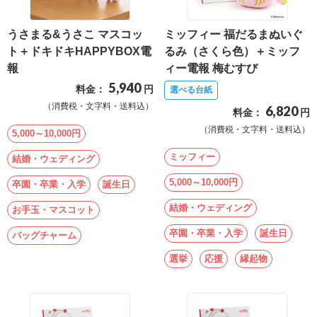
確
うさまる&うさこ マスコッ
ミッフィー 福だるまぬいぐ
認
ト＋ドキドキHAPPYBOX電
るみ（さくら色）＋ミッフ
（非
報
ィー電報 梅むすび
会
5,940
料金：
円
選べる台紙
員
（消費税・文字料・送料込）
6,820
料金：
円
の
（消費税・文字料・送料込）
5,000～10,000円
方）
ミッフィー
結婚・ウェディング
ご
5,000～10,000円
卒園・卒業・入学
誕生日
利
結婚・ウェディング
お手玉・マスコット
用
ガ
卒園・卒業・入学
誕生日
バッグチャーム
イ
選挙
応援
縁起物
ド
電