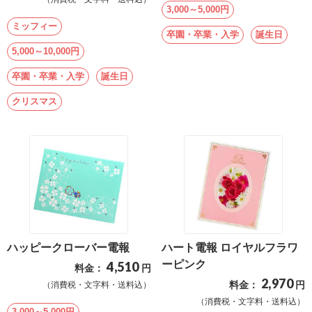
ス
3,000～5,000円
ミッフィー
卒園・卒業・入学
誕生日
ハ
5,000～10,000円
ー
卒園・卒業・入学
誕生日
ト
電
クリスマス
報
ラ
ボ
お
問
い
ハッピークローバー電報
ハート電報 ロイヤルフラワ
合
ーピンク
4,510
料金：
円
わ
2,970
料金：
円
（消費税・文字料・送料込）
せ
（消費税・文字料・送料込）
3,000～5,000円