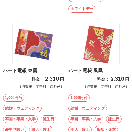
ホワイトデー
ハート電報 東雲
ハート電報 鳳凰
2,310
2,310
料金：
円
料金：
円
（消費税・文字料・送料込）
（消費税・文字料・送料込）
1,000円台
1,000円台
結婚・ウェディング
結婚・ウェディング
卒園・卒業・入学
誕生日
卒園・卒業・入学
誕生日
暑中見舞い
開店・竣工
開店・竣工
叙勲・褒章