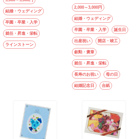
2,000～3,000円
結婚・ウェディング
結婚・ウェディング
卒園・卒業・入学
卒園・卒業・入学
誕生日
就任・昇進・栄転
出産祝い
開店・竣工
ラインストーン
叙勲・褒章
就任・昇進・栄転
長寿のお祝い
母の日
結婚記念日
台紙