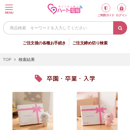
ロ
MENU
ご利用ガイド
ログイン
グ
イ
ン
新
ご注文後の各種お手続き
ご注文締め切り検索
規
会
TOP
検索結果
員
登
卒園・卒業・入学
録
祝
弔
電
電