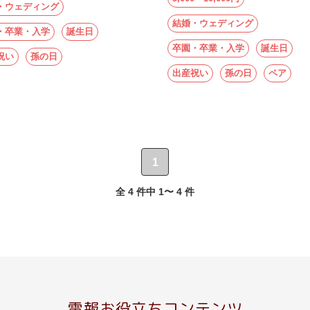
・ウェディング
結婚・ウェディング
・卒業・入学
誕生日
卒園・卒業・入学
誕生日
祝い
孫の日
出産祝い
孫の日
ペア
1
全 4 件中 1〜 4 件
電報お役立ちコンテンツ