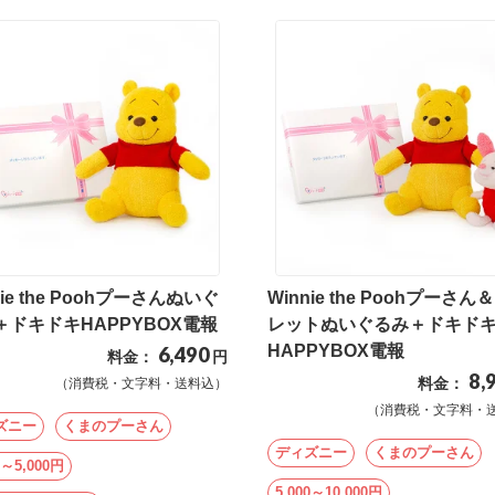
nie the Poohプーさんぬいぐ
Winnie the Poohプーさん
＋ドキドキHAPPYBOX電報
レットぬいぐるみ＋ドキド
HAPPYBOX電報
6,490
料金：
円
8,
料金：
（消費税・文字料・送料込）
（消費税・文字料・
ズニー
くまのプーさん
ディズニー
くまのプーさん
0～5,000円
5,000～10,000円