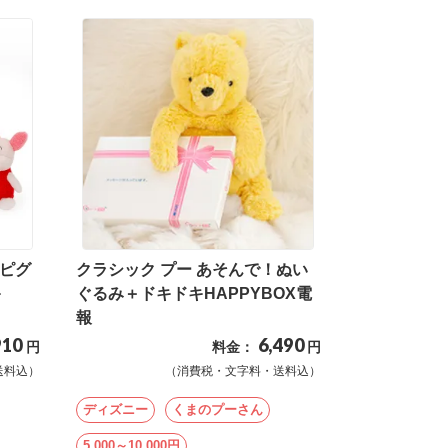
＆ピグ
クラシック プー あそんで！ぬい
キ
ぐるみ＋ドキドキHAPPYBOX電
報
910
6,490
円
料金：
円
送料込）
（消費税・文字料・送料込）
ディズニー
くまのプーさん
5,000～10,000円