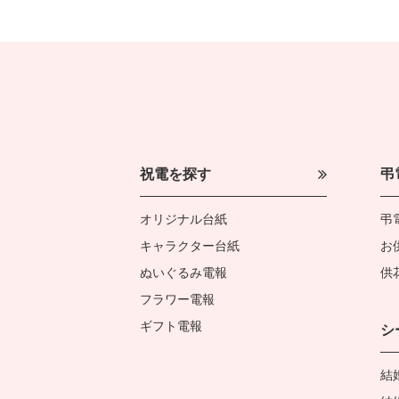
祝電を探す
弔
オリジナル台紙
弔
キャラクター台紙
お
ぬいぐるみ電報
供
フラワー電報
ギフト電報
シ
結