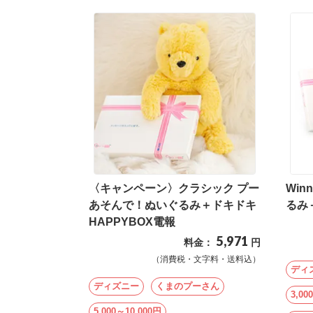
〈キャンペーン〉クラシック プー
Win
あそんで！ぬいぐるみ＋ドキドキ
るみ
HAPPYBOX電報
5,971
料金：
円
（消費税・文字料・送料込）
ディ
ディズニー
くまのプーさん
3,00
5,000～10,000円