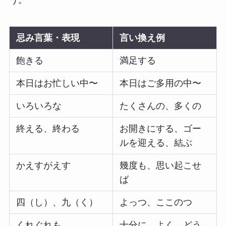
う。
忌み言葉・表現
言い換え例
飽きる
満足する
本日はお忙しい中〜
本日はご多用の中〜
いろいろな
たくさんの、多くの
終える、終わる
お開きにする、ゴー
ルを迎える、結ぶ
かえすがえす
幾度も、思い起こせ
ば
四（し）、九（く）
よっつ、ここのつ
くれぐれも
十分に、よく、どう