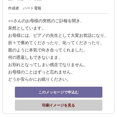
ス
作成者
ハート電報
ハ
○○さんのお母様の突然のご訃報を聞き、
ー
呆然としています。
ト
お母様には、ピアノの先生として大変お世話になり、
電
折々で褒めてくださったり、叱ってくださったり、
報
親のように本気で向き合ってくれました。
ラ
何の恩返しもできないまま、
ボ
お別れとなってしまい残念でなりません。
お母様のことはずっと忘れません、
お
どうか安らかにお眠りください。
問
い
このメッセージで申込む
合
わ
印刷イメージを見る
せ