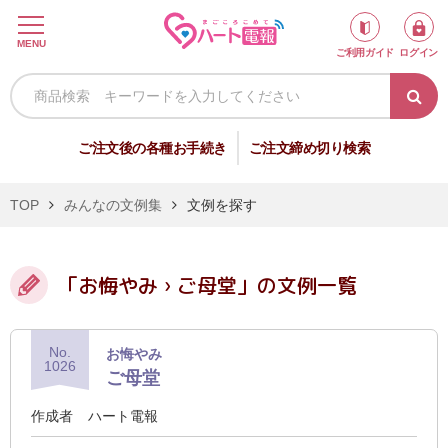
ロ
MENU
ご利用ガイド
ログイン
グ
イ
ン
新
ご注文後の各種お手続き
ご注文締め切り検索
規
会
TOP
みんなの文例集
文例を探す
員
登
録
「お悔やみ › ご母堂」の文例一覧
No.
お悔やみ
祝
弔
1026
ご母堂
電
電
作成者
ハート電報