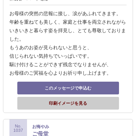
送
る
お母様の突然の悲報に接し、涙があふれてきます。
電
年齢を重ねても美しく、家庭と仕事を両立されながら
報-
いきいきと暮らす姿を拝見し、とても尊敬しておりま
Tips
した。
集
もうあのお姿が見られないと思うと、
信じられない気持ちでいっぱいです。
法
駆け付けることができず残念でなりませんが、
人
お母様のご冥福を心よりお祈り申し上げます。
会
員
このメッセージで申込む
向
印刷イメージを見る
け
サ
ー
No.
お悔やみ
ビ
1037
ご母堂