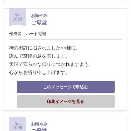
No.
お悔やみ
1029
ご母堂
作成者
ハート電報
神の御許に召されました○○様に、
謹んで哀悼の意を表します。
天国で安らかな眠りにつかれますよう、
心からお祈り申し上げます。
このメッセージで申込む
印刷イメージを見る
No.
お悔やみ
1028
ご母堂