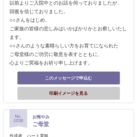
以前よりご入院中とのお話を伺っておりましたが、
結
回復を信じておりました。
婚
○○さんをはじめ、
式
ご家族の皆様の悲しみはいかばかりかとお察しいたし
に
ます。
贈
○○さんのような素晴らしい方をお育てになられた
る
ご母堂様のご功労に敬意を表すとともに、
電
心よりご冥福をお祈り申し上げます。
報-
Tips
このメッセージで申込む
集
印刷イメージを見る
お
悔
や
No.
お悔やみ
1038
み
ご母堂
に
作成者
ハート電報