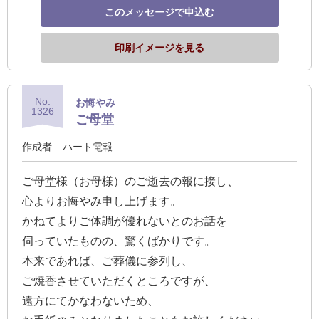
このメッセージで申込む
確
認
印刷イメージを見る
（非
会
員
No.
お悔やみ
1326
の
ご母堂
方）
作成者
ハート電報
ご
ご母堂様（お母様）のご逝去の報に接し、
利
心よりお悔やみ申し上げます。
用
かねてよりご体調が優れないとのお話を
ガ
伺っていたものの、驚くばかりです。
イ
本来であれば、ご葬儀に参列し、
ド
ご焼香させていただくところですが、
遠方にてかなわないため、
電