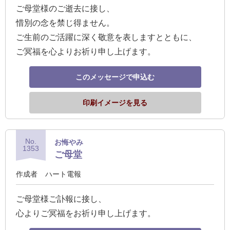
最
ご母堂様のご逝去に接し、
短
惜別の念を禁じ得ません。
お
ご生前のご活躍に深く敬意を表しますとともに、
届
ご冥福を心よりお祈り申し上げます。
け
日
このメッセージで申込む
検
印刷イメージを見る
索
No.
ご
お悔やみ
1353
ご母堂
注
文
作成者
ハート電報
内
ご母堂様ご訃報に接し、
容
心よりご冥福をお祈り申し上げます。
の
ご