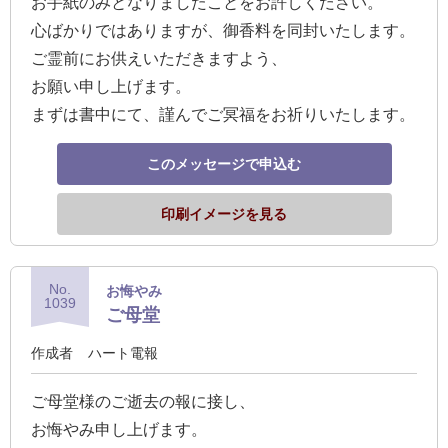
お手紙のみとなりましたことをお許しください。
報
心ばかりではありますが、御香料を同封いたします。
マ
ご霊前にお供えいただきますよう、
ニ
お願い申し上げます。
ュ
まずは書中にて、謹んでご冥福をお祈りいたします。
ア
ル・
このメッセージで申込む
Q&A
印刷イメージを見る
み
ん
No.
お悔やみ
な
1039
ご母堂
の
文
作成者
ハート電報
集
ご母堂様のご逝去の報に接し、
例
お悔やみ申し上げます。