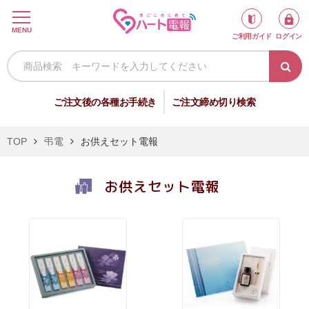
ロ
MENU
ご利用ガイド
ログイン
グ
イ
ン
新
ご注文後の各種お手続き
ご注文締め切り検索
規
会
TOP
弔電
お供えセット電報
員
登
お供えセット電報
録
祝
弔
電
電