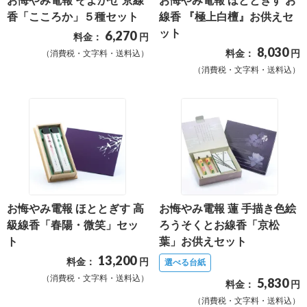
お悔やみ電報 そよかぜ 京線
お悔やみ電報 ほととぎす お
結
香「こころか」５種セット
線香 『極上白檀』お供えセ
婚
ット
6,270
料金：
円
式
8,030
料金：
円
（消費税・文字料・送料込）
に
（消費税・文字料・送料込）
贈
る
電
報-
Tips
集
お悔やみ電報 ほととぎす 高
お悔やみ電報 蓮 手描き色絵
お
級線香「春陽・微笑」セッ
ろうそくとお線香「京松
悔
ト
葉」お供えセット
や
13,200
料金：
円
選べる台紙
み
（消費税・文字料・送料込）
5,830
料金：
円
に
（消費税・文字料・送料込）