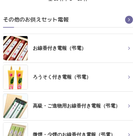
その他のお供えセット電報
お線香付き電報（弔電）
ろうそく付き電報（弔電）
高級・ご進物用お線香付き電報（弔電）
微煙・少煙のお線香付き電報（弔電）