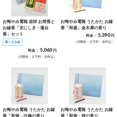
ス
ハ
お悔やみ電報 追悼 お焼香と
お悔やみ電報 うたかた お線
ー
お線香「京にしき・蓮台
香「和遊」金木犀の香り
ト
香」セット
5,390
料金：
円
電
（消費税・文字料・送料込）
選べる台紙
報
5,060
料金：
円
ラ
（消費税・文字料・送料込）
ボ
お
問
い
合
わ
お悔やみ電報 うたかた お線
お悔やみ電報 うたかた お線
せ
香「和遊」白梅の香り
香「和遊」桜の香り