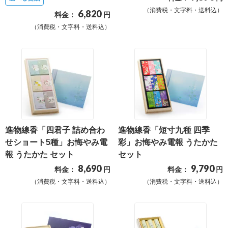
（消費税・文字料・送料込）
6,820
確
料金：
円
認
（消費税・文字料・送料込）
（非
会
員
の
方）
ご
進物線香「四君子 詰め合わ
進物線香「短寸九種 四季
利
せショート5種」お悔やみ電
彩」お悔やみ電報 うたかた
用
報 うたかた セット
セット
8,690
9,790
ガ
料金：
円
料金：
円
イ
（消費税・文字料・送料込）
（消費税・文字料・送料込）
ド
電