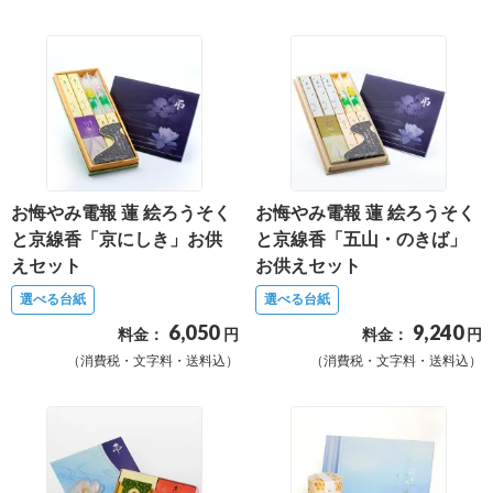
送
る
電
報-
Tips
集
お悔やみ電報 蓮 絵ろうそく
お悔やみ電報 蓮 絵ろうそく
法
と京線香「京にしき」お供
と京線香「五山・のきば」
人
えセット
お供えセット
会
選べる台紙
選べる台紙
員
6,050
9,240
料金：
円
料金：
円
向
（消費税・文字料・送料込）
（消費税・文字料・送料込）
け
サ
ー
ビ