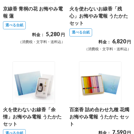
最
京線香 青桐の花 お悔やみ電
火を使わないお線香「残
短
報 蓮
心」お悔やみ電報 うたかた
お
セット
選べる台紙
届
選べる台紙
5,280
料金：
円
け
6,820
料金：
円
（消費税・文字料・送料込）
日
（消費税・文字料・送料込）
検
索
ご
注
文
内
火を使わないお線香「余
百楽香 詰め合わせ九種 花燭
容
情」お悔やみ電報 うたかた
お悔やみ電報 うたかた セッ
セット
ト
の
7,590
料金：
円
ご
選べる台紙