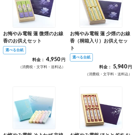
報
マ
ニ
ュ
お悔やみ電報 蓮 微煙のお線
お悔やみ電報 蓮 少煙のお線
ア
香のお供えセット
香（桐箱入り）お供えセッ
ル・
ト
選べる台紙
Q&A
選べる台紙
4,950
料金：
円
5,940
料金：
円
（消費税・文字料・送料込）
み
（消費税・文字料・送料込）
ん
な
の
文
集
例