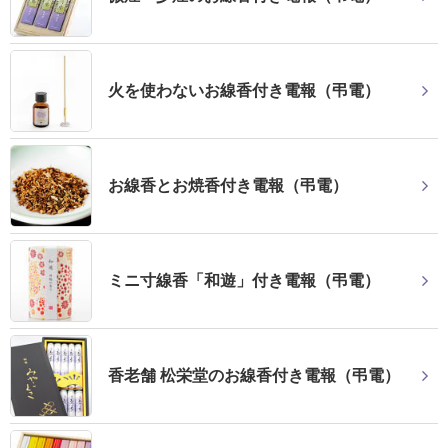
火を使わないお線香付き電報（弔電）
お線香とお焼香付き電報（弔電）
ミニ寸線香「和遊」付き電報（弔電）
香老舗 松栄堂のお線香付き電報（弔電）