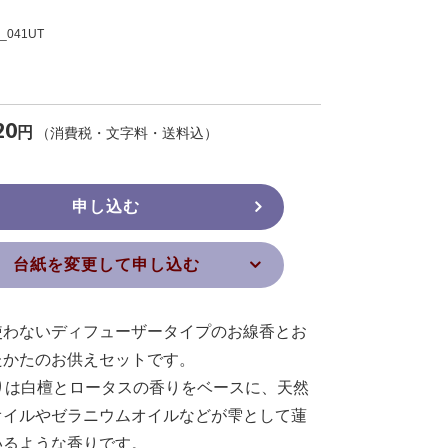
041UT
20
円
（消費税・文字料・送料込）
申し込む
台紙を変更して申し込む
使わないディフューザータイプのお線香とお
たかたのお供えセットです。
の香りは白檀とロータスの香りをベースに、天然
オイルやゼラニウムオイルなどが雫として蓮
いるような香りです。