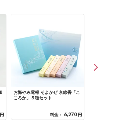
和
お悔やみ電報 そよかぜ 京線香「こ
火を使わないお線香「
ころか」５種セット
み電報 うたかた セット
選べる台紙
6,270
円
料金：
円
料金