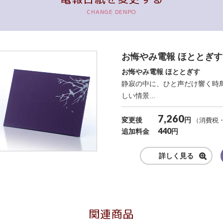
お悔やみ電報 ほととぎす
お悔やみ電報 ほととぎす
静寂の中に、ひと声だけ響く時
しい情景...
7,260
円
変更後
（消費税
440
円
追加料金
詳しく見る
関連商品