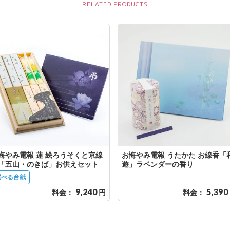
悔やみ電報 蓮 絵ろうそくと京線
お悔やみ電報 うたかた お線香「
「五山・のきば」お供えセット
遊」ラベンダーの香り
選べる台紙
9,240
5,390
料金：
円
料金：