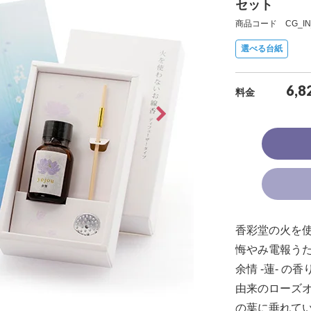
セット
商品コード CG_IN_
選べる台紙
6,8
料金
香彩堂の火を
悔やみ電報う
余情 -蓮- 
由来のローズ
の葉に垂れて