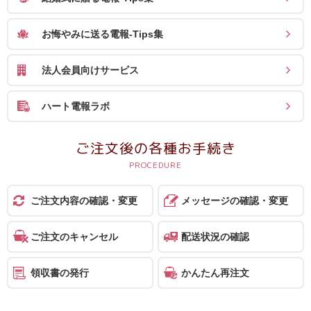
ス
お悔やみに送る電報-Tips集
ハ
ー
法人会員向けサービス
ト
電
ハート電報ラボ
報
ラ
ご注文後の各種お手続き
ボ
お
ご注文内容の確認・変更
メッセージの確認・変更
問
い
ご注文のキャンセル
配送状況の確認
合
わ
領収書の発行
かんたん再注文
せ