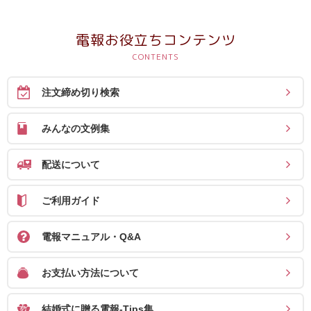
送
る
電報お役立ちコンテンツ
電
報-
Tips
注文締め切り検索
集
みんなの文例集
法
人
配送について
会
員
ご利用ガイド
向
電報マニュアル・Q&A
け
サ
お支払い方法について
ー
ビ
結婚式に贈る電報-Tips集