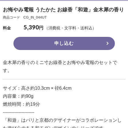
確
お悔やみ電報 うたかた お線香「和遊」金木犀の香り
認
商品コード CG_IN_044UT
（非
5,390
円
（消費税・文字料・送料込）
料金
会
員
申し込む
の
方）
金木犀の香りのミニ寸お線香とお悔やみ電報のセットで
ご
す。
利
用
サイズ：高さ約10.3cm × 径6.4cm
ガ
内容量：約90g
イ
燃焼時間：約19分
ド
----------------------
「和遊」はパリと京都のデザイナーがコラボレーションし
電