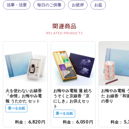
結
法事・法要
毎日のご供養
お彼岸
お盆
婚
式
関連商品
に
贈
る
電
報-
Tips
集
火を使わないお線香
お悔やみ電報 蓮 絵ろ
お悔やみ電報 
お
「余情」お悔やみ電
うそくと京線香「京
た お線香「和
悔
報 うたかた セット
にしき」お供えセッ
の香り
ト
や
選べる台紙
選べる台紙
み
6,820
6,050
5,
料金：
円
料金：
円
料金：
に