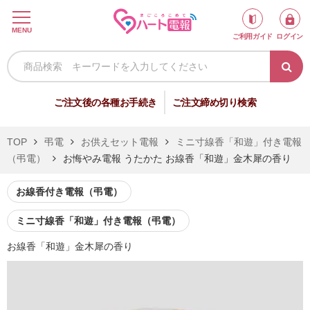
ロ
MENU
ご利用ガイド
ログイン
グ
イ
ン
新
ご注文後の各種お手続き
ご注文締め切り検索
規
会
TOP
弔電
お供えセット電報
ミニ寸線香「和遊」付き電報
員
（弔電）
お悔やみ電報 うたかた お線香「和遊」金木犀の香り
登
録
お線香付き電報（弔電）
ミニ寸線香「和遊」付き電報（弔電）
祝
弔
お線香「和遊」金木犀の香り
電
電