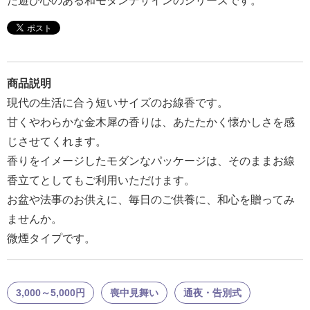
た遊び心のある和モダンデザインのシリーズです。
報
マ
ニ
ュ
商品説明
ア
現代の生活に合う短いサイズのお線香です。
ル・
甘くやわらかな金木犀の香りは、あたたかく懐かしさを感
Q&A
じさせてくれます。
香りをイメージしたモダンなパッケージは、そのままお線
み
香立てとしてもご利用いただけます。
ん
お盆や法事のお供えに、毎日のご供養に、和心を贈ってみ
な
ませんか。
の
微煙タイプです。
文
集
例
3,000～5,000円
喪中見舞い
通夜・告別式