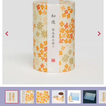
最
短
お
届
け
日
検
索
ご
注
文
内
容
の
ご