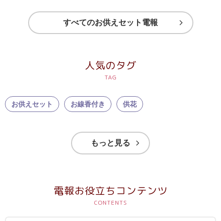
ス
すべてのお供えセット電報
ハ
ー
ト
人気のタグ
電
報
ラ
お供えセット
お線香付き
供花
ボ
お
もっと見る
問
い
合
電報お役立ちコンテンツ
わ
せ