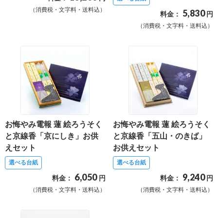
（消費税・文字料・送料込）
5,830
確
料金：
円
認
（消費税・文字料・送料込）
（非
会
員
の
方）
ご
お悔やみ電報 蓮 絵ろうそく
お悔やみ電報 蓮 絵ろうそく
利
と京線香「京にしき」お供
と京線香「五山・のきば」
用
えセット
お供えセット
ガ
選べる台紙
選べる台紙
イ
6,050
9,240
料金：
円
料金：
円
ド
（消費税・文字料・送料込）
（消費税・文字料・送料込）
電