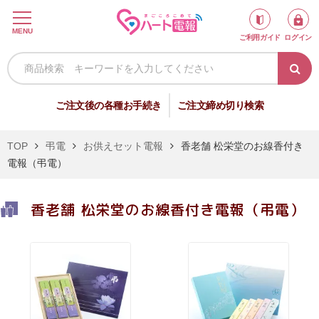
ロ
MENU
ご利用ガイド
ログイン
グ
イ
ン
新
ご注文後の各種お手続き
ご注文締め切り検索
規
会
TOP
弔電
お供えセット電報
香老舗 松栄堂のお線香付き
員
電報（弔電）
登
録
香老舗 松栄堂のお線香付き電報（弔電）
祝
弔
電
電