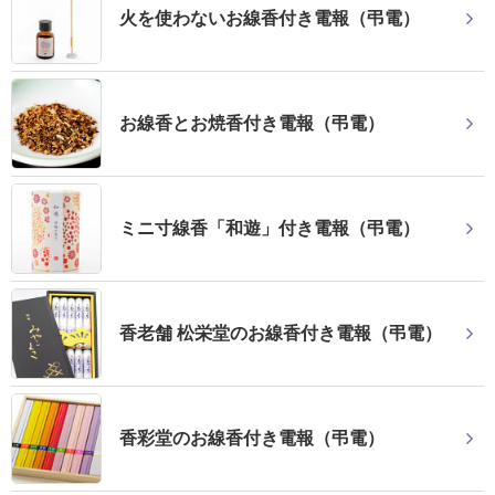
送
火を使わないお線香付き電報（弔電）
る
電
報-
お線香とお焼香付き電報（弔電）
Tips
集
法
ミニ寸線香「和遊」付き電報（弔電）
人
会
員
香老舗 松栄堂のお線香付き電報（弔電）
向
け
サ
香彩堂のお線香付き電報（弔電）
ー
ビ