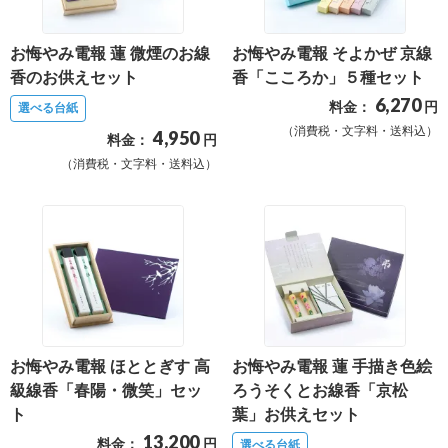
最
短
お悔やみ電報 蓮 微煙のお線
お悔やみ電報 そよかぜ 京線
お
香のお供えセット
香「こころか」５種セット
届
6,270
料金：
円
選べる台紙
け
（消費税・文字料・送料込）
4,950
料金：
円
日
（消費税・文字料・送料込）
検
索
ご
注
文
内
お悔やみ電報 ほととぎす 高
お悔やみ電報 蓮 手描き色絵
容
級線香「春陽・微笑」セッ
ろうそくとお線香「京松
ト
葉」お供えセット
の
13,200
料金：
円
ご
選べる台紙