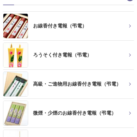
結
婚
式
お線香付き電報（弔電）
に
贈
る
ろうそく付き電報（弔電）
電
報-
Tips
集
高級・ご進物用お線香付き電報（弔電）
お
悔
微煙・少煙のお線香付き電報（弔電）
や
み
に