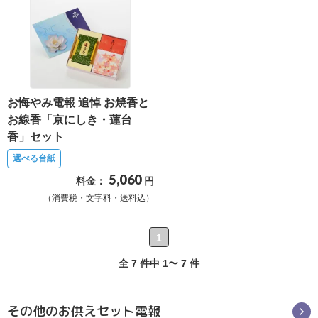
報
マ
ニ
ュ
ア
お悔やみ電報 追悼 お焼香と
ル・
お線香「京にしき・蓮台
Q&A
香」セット
選べる台紙
み
5,060
料金：
円
ん
（消費税・文字料・送料込）
な
の
1
文
全 7 件中 1〜 7 件
集
例
その他のお供えセット電報