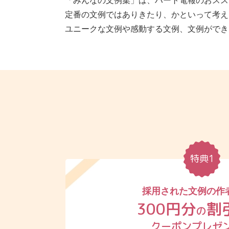
「みんなの文例集」は、ハート電報のおスス
定番の文例ではありきたり、かといって考え
ユニークな文例や感動する文例、文例ができ
特典1
採用された文例の作
300円分
割
の
クーポンプレゼ