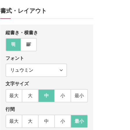
書式・レイアウト
縦書き・横書き
フォント
文字サイズ
最大
大
中
小
最小
行間
最大
大
中
小
最小