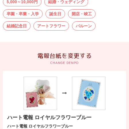
5,000～10,000円
結婚・ウェディング
送
る
卒園・卒業・入学
誕生日
開店・竣工
電
結婚記念日
アートフラワー
バルーン
報-
Tips
集
電報台紙を変更する
法
人
会
員
向
け
サ
ー
ハート電報 ロイヤルフラワーブルー
ビ
ハート電報 ロイヤルフラワーブルー