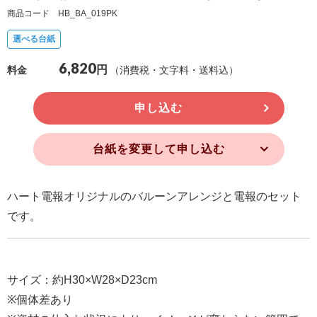
商品コード HB_BA_019PK
確
認
選べる台紙
（非
6,820
円
（消費税・文字料・送料込）
料金
会
員
申し込む
の
方）
台紙を変更して申し込む
ご
利
ハート電報オリジナルのバルーンアレンジと電報のセット
用
です。
ガ
イ
ド
サイズ：約H30×W28×D23cm
※個体差あり
電