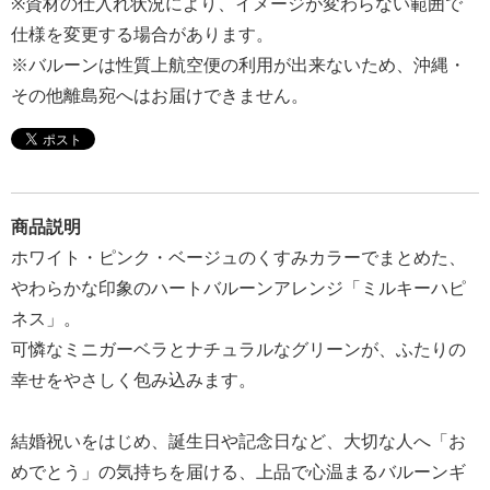
※資材の仕入れ状況により、イメージが変わらない範囲で
報
仕様を変更する場合があります。
マ
※バルーンは性質上航空便の利用が出来ないため、沖縄・
ニ
その他離島宛へはお届けできません。
ュ
ア
ル・
Q&A
商品説明
ホワイト・ピンク・ベージュのくすみカラーでまとめた、
み
やわらかな印象のハートバルーンアレンジ「ミルキーハピ
ん
ネス」。
な
可憐なミニガーベラとナチュラルなグリーンが、ふたりの
の
幸せをやさしく包み込みます。
文
集
結婚祝いをはじめ、誕生日や記念日など、大切な人へ「お
例
めでとう」の気持ちを届ける、上品で心温まるバルーンギ