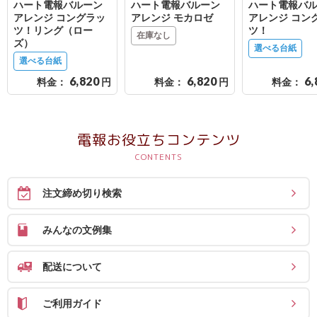
ハート電報バルーン
ハート電報バルーン
ハート電報バ
アレンジ コングラッ
アレンジ モカロゼ
アレンジ コン
ツ！リング（ロー
ツ！
在庫なし
ズ）
選べる台紙
選べる台紙
6,820
6,820
6,
料金：
円
料金：
円
料金：
電報お役立ちコンテンツ
注文締め切り検索
みんなの文例集
配送について
ご利用ガイド