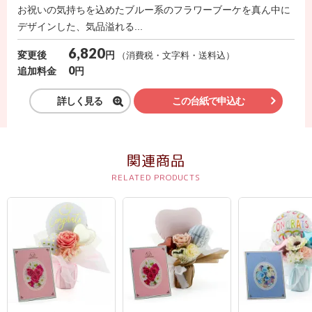
ス
お祝いの気持ちを込めたブルー系のフラワーブーケを真ん中に
デザインした、気品溢れる...
ハ
6,820
円
変更後
（消費税・文字料・送料込）
ー
0
円
追加料金
ト
電
詳しく見る
この台紙で申込む
報
ラ
関連商品
ボ
お
問
い
合
わ
せ