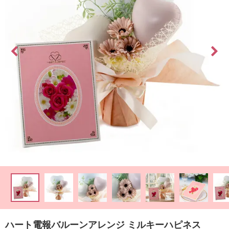
最
短
お
届
け
日
検
索
ご
注
文
内
容
の
ハート電報バルーンアレンジ ミルキーハピネス
ご