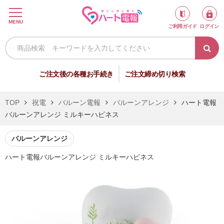
ロ
MENU
ご利用ガイド
ログイン
グ
イ
ン
新
ご注文後の各種お手続き
ご注文締め切り検索
規
会
TOP
祝電
バルーン電報
バルーンアレンジ
ハート電報
員
バルーンアレンジ ミルキーハピネス
登
録
バルーンアレンジ
ハート電報バルーンアレンジ ミルキーハピネス
祝
弔
電
電