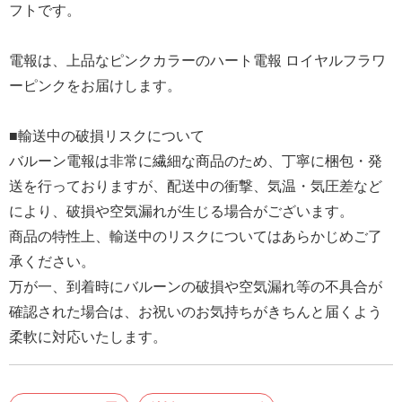
フトです。
結
婚
電報は、上品なピンクカラーのハート電報 ロイヤルフラワ
式
ーピンクをお届けします。
に
贈
■輸送中の破損リスクについて
る
バルーン電報は非常に繊細な商品のため、丁寧に梱包・発
電
送を行っておりますが、配送中の衝撃、気温・気圧差など
報-
により、破損や空気漏れが生じる場合がございます。
Tips
商品の特性上、輸送中のリスクについてはあらかじめご了
集
承ください。
お
万が一、到着時にバルーンの破損や空気漏れ等の不具合が
悔
確認された場合は、お祝いのお気持ちがきちんと届くよう
や
柔軟に対応いたします。
み
に