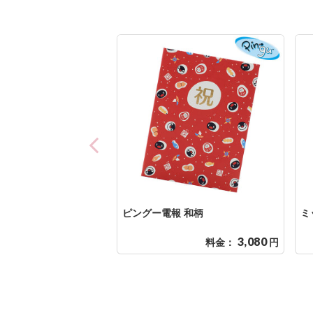
ピングー電報 和柄
ミ
3,080
料金：
円