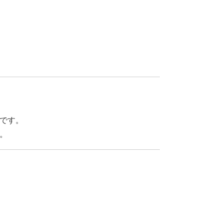
R
です。
。