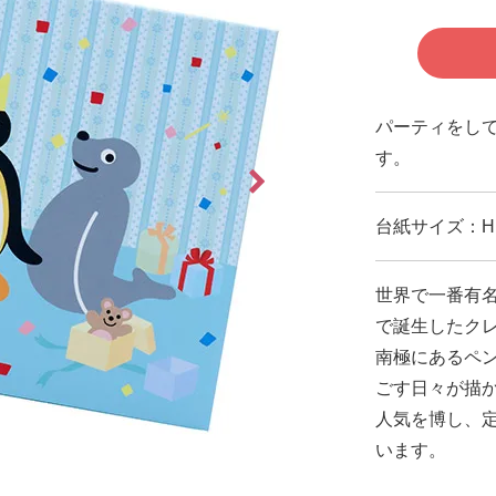
パーティをし
す。
台紙サイズ：H16
世界で一番有名
で誕生したク
南極にあるペ
ごす日々が描
人気を博し、
います。