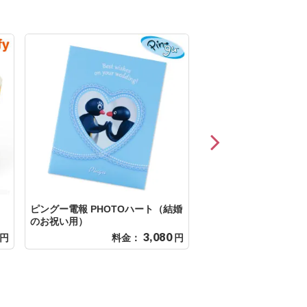
ピングー電報 PHOTOハート（結婚
ピングー電報 スイーツ
のお祝い用）
3,080
円
料金：
円
料金