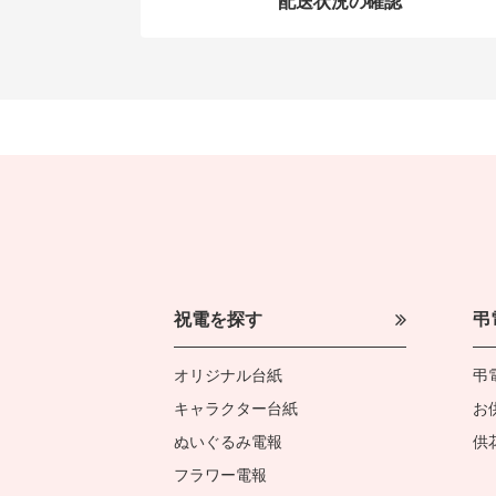
配送状況の確認
祝電を探す
弔
オリジナル台紙
弔
キャラクター台紙
お
ぬいぐるみ電報
供
フラワー電報