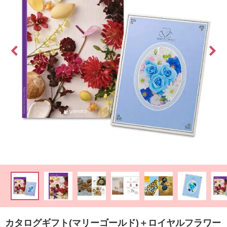
最
短
お
届
け
日
検
索
ご
注
文
内
容
の
カタログギフト(マリーゴールド)＋ロイヤルフラワー
ご