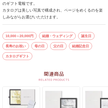
結
のギフト電報です。
婚
カタログは美しい写真で構成され、ページをめくるのを楽
式
しみながらお選びいただけます。
に
贈
10,000～20,000円
結婚・ウェディング
誕生日
る
電
長寿のお祝い
母の日
父の日
結婚記念日
報-
カタログギフト
Tips
集
関連商品
お
悔
や
み
に