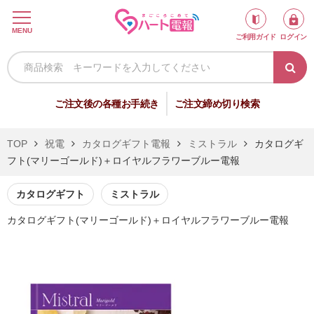
ロ
MENU
ご利用ガイド
ログイン
グ
イ
ン
新
ご注文後の各種お手続き
ご注文締め切り検索
規
会
TOP
祝電
カタログギフト電報
ミストラル
カタログギ
員
フト(マリーゴールド)＋ロイヤルフラワーブルー電報
登
録
カタログギフト
ミストラル
カタログギフト(マリーゴールド)＋ロイヤルフラワーブルー電報
祝
弔
電
電