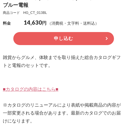
ブルー電報
確
商品コード HG_CT_013BL
認
14,630
円
（非
（消費税・文字料・送料込）
料金
会
申し込む
員
の
方）
雑貨からグルメ、体験までを取り揃えた総合カタログギフ
トと電報のセットです。
ご
利
用
■カタログの内容はこちら■
ガ
イ
※カタログのリニューアルにより表紙や掲載商品の内容が
ド
一部変更される場合があります。最新のカタログでのお届
けになります。
電