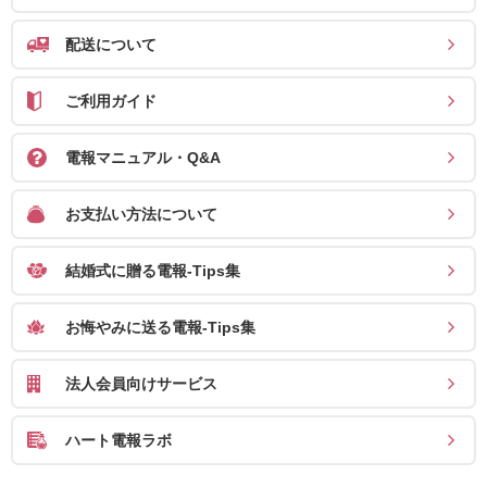
ス
配送について
ハ
ー
ご利用ガイド
ト
電
電報マニュアル・Q&A
報
お支払い方法について
ラ
ボ
結婚式に贈る電報-Tips集
お
お悔やみに送る電報-Tips集
問
い
法人会員向けサービス
合
わ
ハート電報ラボ
せ