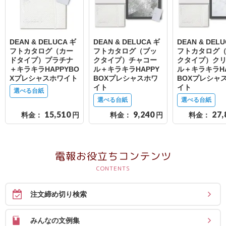
送
る
電
DEAN & DELUCA ギ
DEAN & DELUCA ギ
DEAN & DELU
報-
フトカタログ（カー
フトカタログ（ブッ
フトカタログ
ドタイプ）プラチナ
クタイプ）チャコー
クタイプ）ク
Tips
＋キラキラHAPPYBO
ル＋キラキラHAPPY
ル＋キラキラHA
集
Xプレシャスホワイト
BOXプレシャスホワ
BOXプレシャ
イト
イト
選べる台紙
選べる台紙
選べる台紙
法
15,510
9,240
27,
料金：
円
料金：
円
料金：
人
会
員
電報お役立ちコンテンツ
向
け
サ
注文締め切り検索
ー
ビ
みんなの文例集