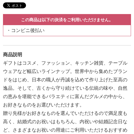
報
マ
この商品は以下の決済をご利用いただけません。
ニ
コンビニ後払い
ュ
ア
ル・
商品説明
Q&A
ギフトはコスメ、ファッション、キッチン雑貨、テーブル
ウェアなど幅広いラインナップ。世界中から集めたブラン
み
ドをはじめ、日本の職人が丹誠を込めて作り上げた至高の
ん
逸品。そして、古くから守り続けている伝統の味や、自然
な
の恵みを堪能できるバラエティに富んだグルメの中から、
の
お好きなものをお選びいただけます。
文
贈り先様がお好きなものを選んでいただけるので満足度も
集
高く、結婚式のお祝いはもちろん、内祝いや結婚記念日な
例
ど、さまざまなお祝いの用途にご利用いただけるおすすめ