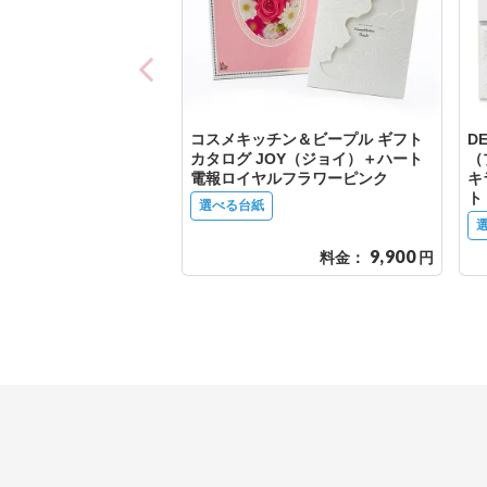
コスメキッチン＆ビープル ギフト
D
カタログ JOY（ジョイ）＋ハート
（
電報ロイヤルフラワーピンク
キ
ト
選べる台紙
9,900
料金：
円