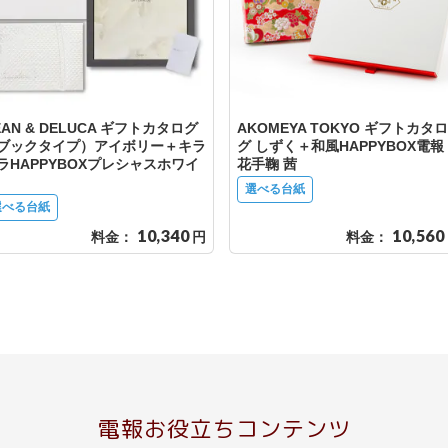
EAN & DELUCA ギフトカタログ
AKOMEYA TOKYO ギフトカタロ
ブックタイプ）アイボリー＋キラ
グ しずく＋和風HAPPYBOX電報
ラHAPPYBOXプレシャスホワイ
花手鞠 茜
選べる台紙
選べる台紙
10,340
10,560
料金：
円
料金：
電報お役立ちコンテンツ