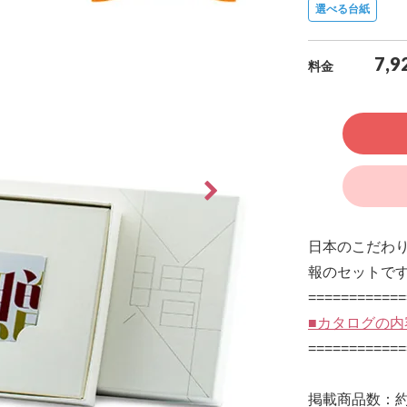
選べる台紙
7,9
料金
日本のこだわ
報のセットで
============
■カタログの内
============
掲載商品数：約