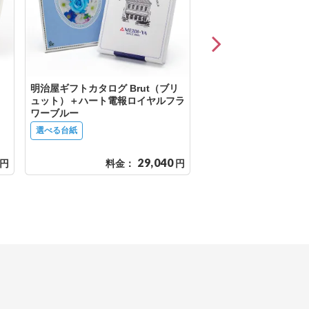
明治屋ギフトカタログ Brut（ブリ
イルムス カタログギフ
ュット）＋ハート電報ロイヤルフラ
イエ）＋ハート電報ロ
ワーブルー
ーブルー
選べる台紙
選べる台紙
29,040
円
料金：
円
料金