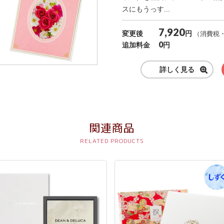
スにもうっす...
7,920
円
変更後
（消費税
0
円
追加料金
詳しく見る
関連商品