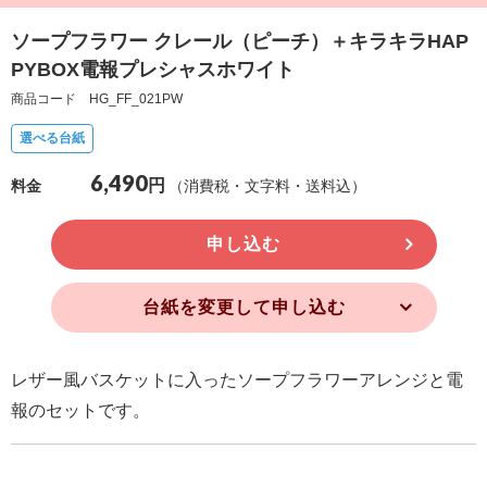
確
ソープフラワー クレール（ピーチ）＋キラキラHAP
認
PYBOX電報プレシャスホワイト
（非
商品コード HG_FF_021PW
会
選べる台紙
員
6,490
の
円
（消費税・文字料・送料込）
料金
方）
申し込む
ご
利
台紙を変更して申し込む
用
ガ
レザー風バスケットに入ったソープフラワーアレンジと電
イ
報のセットです。
ド
電