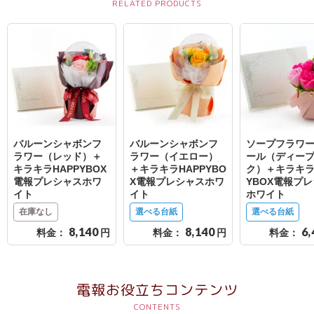
ス
ハ
ー
ト
電
報
ラ
バルーンシャボンフ
バルーンシャボンフ
ソープフラワー
ラワー（レッド）＋
ラワー（イエロー）
ール（ディー
ボ
キラキラHAPPYBOX
＋キラキラHAPPYBO
ク）＋キラキラ
電報プレシャスホワ
X電報プレシャスホワ
YBOX電報プ
イト
イト
ホワイト
お
在庫なし
選べる台紙
選べる台紙
問
8,140
8,140
6,
料金：
円
料金：
円
料金：
い
合
わ
電報お役立ちコンテンツ
せ