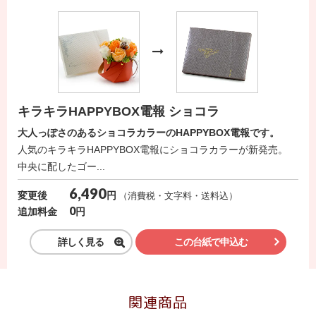
送
る
電
報-
Tips
集
キラキラHAPPYBOX電報 ショコラ
大人っぽさのあるショコラカラーのHAPPYBOX電報です。
法
人気のキラキラHAPPYBOX電報にショコラカラーが新発売。
人
中央に配したゴー...
会
6,490
円
変更後
（消費税・文字料・送料込）
員
0
円
追加料金
向
け
詳しく見る
この台紙で申込む
サ
ー
関連商品
ビ