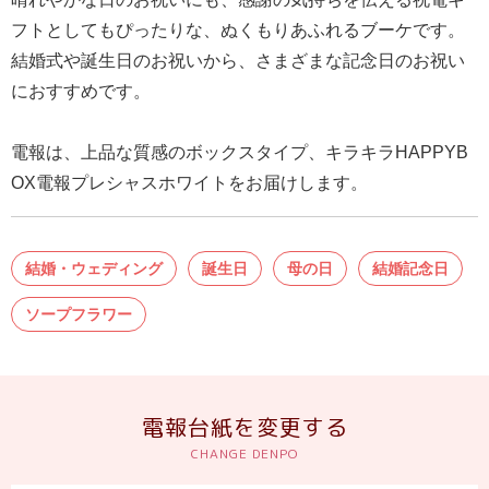
結
フトとしてもぴったりな、ぬくもりあふれるブーケです。
婚
結婚式や誕生日のお祝いから、さまざまな記念日のお祝い
式
におすすめです。
に
贈
電報は、上品な質感のボックスタイプ、キラキラHAPPYB
る
OX電報プレシャスホワイトをお届けします。
電
報-
Tips
結婚・ウェディング
誕生日
母の日
結婚記念日
集
ソープフラワー
お
悔
や
電報台紙を変更する
み
に