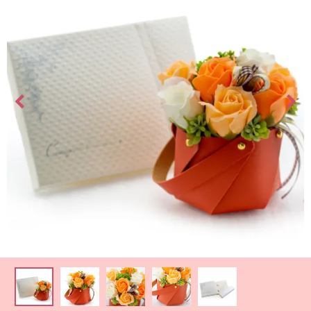
最
短
お
届
け
日
検
索
ご
注
文
内
容
の
ご