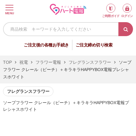
ロ
MENU
ご利用ガイド
ログイン
グ
イ
ン
新
ご注文後の各種お手続き
ご注文締め切り検索
規
会
TOP
祝電
フラワー電報
フレグランスフラワー
ソープ
員
フラワー クレール（ピーチ）＋キラキラHAPPYBOX電報プレシャ
登
スホワイト
録
フレグランスフラワー
ソープフラワー クレール（ピーチ）＋キラキラHAPPYBOX電報プ
祝
弔
レシャスホワイト
電
電