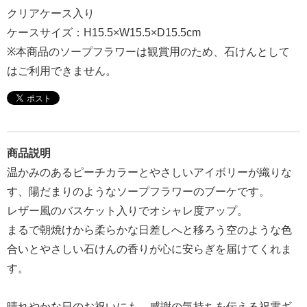
報
クリアケース入り
マ
ケースサイズ：H15.5×W15.5×D15.5cm
ニ
※本商品のソープフラワーは観賞用のため、石けんとして
ュ
はご利用できません。
ア
ル・
Q&A
商品説明
み
温かみのあるピーチカラーとやさしいアイボリーが織りな
ん
す、陽だまりのようなソープフラワーのブーケです。
な
レザー風のバスケット入りでオシャレ度アップ。
の
まるで朝焼けから柔らかな日差しへと移ろう空のような色
文
合いとやさしい石けんの香りが心に安らぎを届けてくれま
集
す。
例
晴れやかな日のお祝いにも、感謝の気持ちを伝える祝電ギ