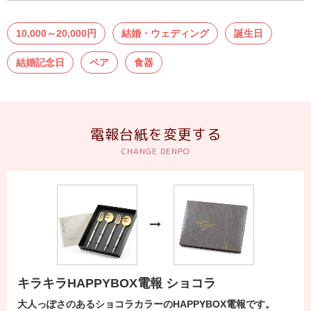
送
る
10,000～20,000円
結婚・ウェディング
誕生日
電
結婚記念日
ペア
食器
報-
Tips
集
電報台紙を変更する
法
人
会
員
向
け
サ
ー
キラキラHAPPYBOX電報 ショコラ
ビ
大人っぽさのあるショコラカラーのHAPPYBOX電報です。