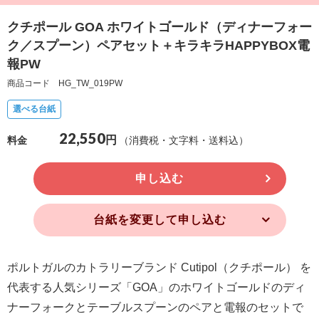
確
クチポール GOA ホワイトゴールド（ディナーフォー
認
ク／スプーン）ペアセット＋キラキラHAPPYBOX電
（非
報PW
会
商品コード HG_TW_019PW
員
選べる台紙
の
22,550
方）
円
（消費税・文字料・送料込）
料金
ご
申し込む
利
用
台紙を変更して申し込む
ガ
イ
ポルトガルのカトラリーブランド Cutipol（クチポール） を
ド
代表する人気シリーズ「GOA」のホワイトゴールドのディ
ナーフォークとテーブルスプーンのペアと電報のセットで
電