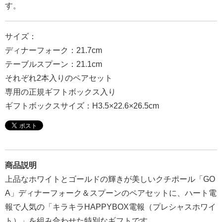
す。
報
マ
サイズ：
ニ
ディナーフォーク：21.7cm
ュ
テーブルスプーン：21.1cm
ア
それぞれ2本入りのペアセット
ル・
専用の正規ギフトボックス入り
Q&A
ギフトボックスサイズ：H3.5×22.6×26.5cm
み
ん
な
の
商品説明
文
上品なホワイトとゴールドの輝きが美しいクチポール「GO
集
A」ディナーフォーク＆スプーンのペアセットに、ハート電
例
報で人気の「キラキラHAPPYBOX電報（プレシャスホワイ
ト）」を組み合わせた特別なギフトです。