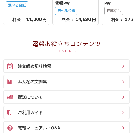
電報PW
PW
選べる台紙
選べる台紙
在庫なし
11,000
14,630
17,
料金：
円
料金：
円
料金：
電報お役立ちコンテンツ
注文締め切り検索
みんなの文例集
配送について
ご利用ガイド
電報マニュアル・Q&A