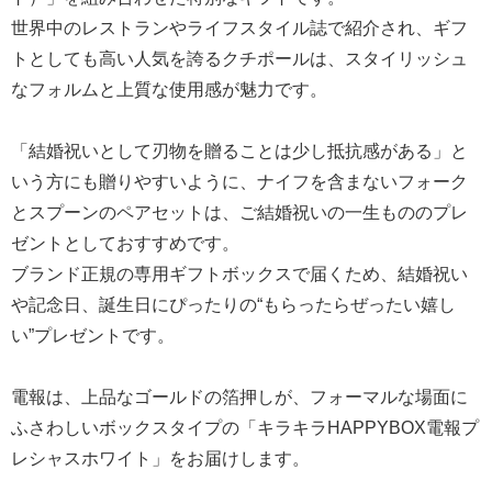
結
世界中のレストランやライフスタイル誌で紹介され、ギフ
婚
トとしても高い人気を誇るクチポールは、スタイリッシュ
式
なフォルムと上質な使用感が魅力です。
に
贈
「結婚祝いとして刃物を贈ることは少し抵抗感がある」と
る
いう方にも贈りやすいように、ナイフを含まないフォーク
電
とスプーンのペアセットは、ご結婚祝いの一生もののプレ
報-
ゼントとしておすすめです。
Tips
ブランド正規の専用ギフトボックスで届くため、結婚祝い
集
や記念日、誕生日にぴったりの“もらったらぜったい嬉し
い”プレゼントです。
お
悔
電報は、上品なゴールドの箔押しが、フォーマルな場面に
や
ふさわしいボックスタイプの「キラキラHAPPYBOX電報プ
み
レシャスホワイト」をお届けします。
に