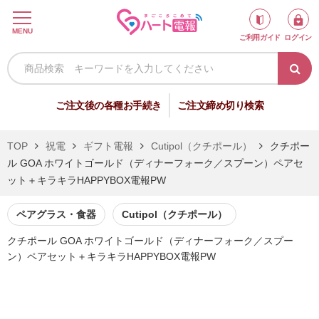
ロ
MENU
ご利用ガイド
ログイン
グ
イ
ン
新
ご注文後の各種お手続き
ご注文締め切り検索
規
会
TOP
祝電
ギフト電報
Cutipol（クチポール）
クチポー
員
ル GOA ホワイトゴールド（ディナーフォーク／スプーン）ペアセ
登
ット＋キラキラHAPPYBOX電報PW
録
ペアグラス・食器
Cutipol（クチポール）
クチポール GOA ホワイトゴールド（ディナーフォーク／スプー
祝
弔
ン）ペアセット＋キラキラHAPPYBOX電報PW
電
電