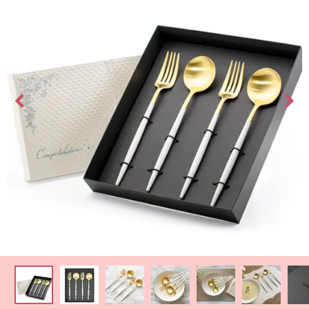
最
短
お
届
け
日
検
索
ご
注
文
内
容
の
ご