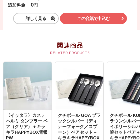
0
円
追加料金
詳しく見る
この台紙で申込む
関連商品
〈イッタラ〉カステ
クチポール GOA ブラ
クチポール KU
ヘルミ タンブラー ペ
ックシルバー（ディ
ラウンシルバ
ア（クリア）＋キラ
ナーフォーク／スプ
イボリーシル
キラHAPPYBOX電報
ーン）ペアセット＋
箸セットペア
PW
キラキラHAPPYBOX
キラHAPPYB