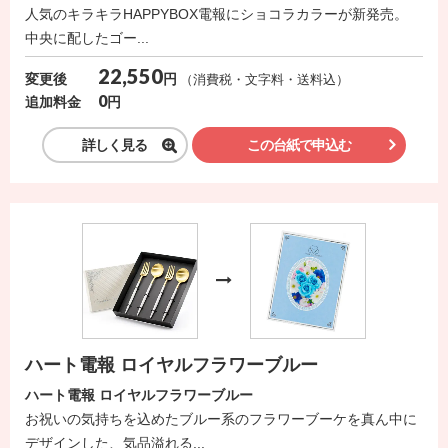
ス
人気のキラキラHAPPYBOX電報にショコラカラーが新発売。
中央に配したゴー...
ハ
22,550
円
変更後
（消費税・文字料・送料込）
ー
0
円
追加料金
ト
電
詳しく見る
この台紙で申込む
報
ラ
ボ
お
問
い
ハート電報 ロイヤルフラワーブルー
合
わ
ハート電報 ロイヤルフラワーブルー
お祝いの気持ちを込めたブルー系のフラワーブーケを真ん中に
せ
デザインした、気品溢れる...