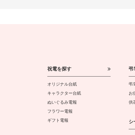
祝電を探す
弔
オリジナル台紙
弔
キャラクター台紙
お
ぬいぐるみ電報
供
フラワー電報
ギフト電報
シ