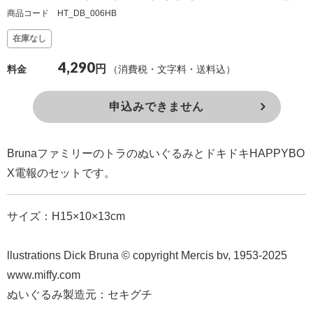
商品コード HT_DB_006HB
確
認
在庫なし
（非
4,290
円
（消費税・文字料・送料込）
料金
会
員
申込みできません
の
方）
BrunaファミリーのトラのぬいぐるみとドキドキHAPPYBO
ご
X電報のセットです。
利
用
サイズ：H15×10×13cm
ガ
イ
llustrations Dick Bruna © copyright Mercis bv, 1953-2025
ド
www.miffy.com
ぬいぐるみ製造元：セキグチ
電