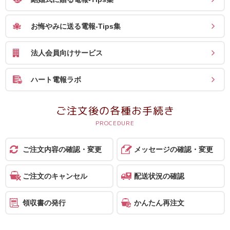
送
る
お悔やみに送る電報-Tips集
電
報-
法人会員向けサービス
Tips
集
ハート電報ラボ
法
ご注文後の各種お手続き
人
会
員
ご注文内容の確認・変更
メッセージの確認・変更
向
け
ご注文のキャンセル
配送状況の確認
サ
領収書の発行
かんたん再注文
ー
ビ