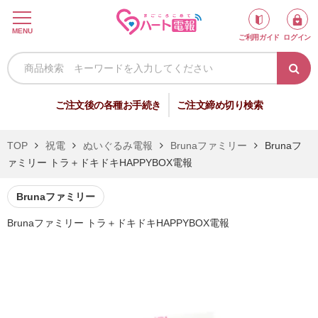
ロ
MENU
ご利用ガイド
ログイン
グ
イ
ン
新
ご注文後の各種お手続き
ご注文締め切り検索
規
会
TOP
祝電
ぬいぐるみ電報
Brunaファミリー
Brunaフ
員
ァミリー トラ＋ドキドキHAPPYBOX電報
登
録
Brunaファミリー
Brunaファミリー トラ＋ドキドキHAPPYBOX電報
祝
弔
電
電