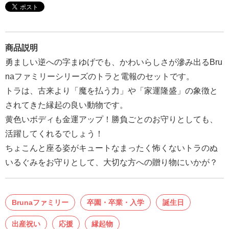
報
マ
ニ
商品説明
ュ
勇ましい逆への字まゆげでも、かわいらしさが滲み出るBru
ア
naファミリーシリーズのトラと電報のセットです。
ル・
トラは、古来より「魔を払う力」や「家運隆盛」の象徴と
Q&A
されてきた縁起の良い動物です。
黄色いボディも金運アップ！勝負ごとのお守りとしても、
み
活躍してくれるでしょう！
ん
ちょこんと座る姿がキュートなまったく怖くないトラのぬ
な
いるぐみをお守りとして、大切な方への贈り物にいかが？
の
文
集
Brunaファミリー
卒園・卒業・入学
誕生日
例
出産祝い
応援
縁起物