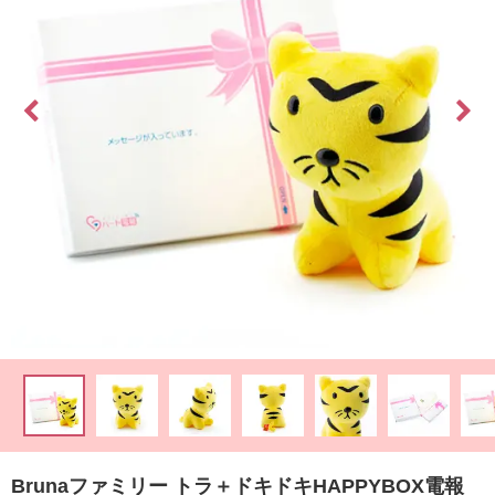
最
短
お
届
け
日
検
索
ご
注
文
内
容
の
Brunaファミリー トラ＋ドキドキHAPPYBOX電報
ご