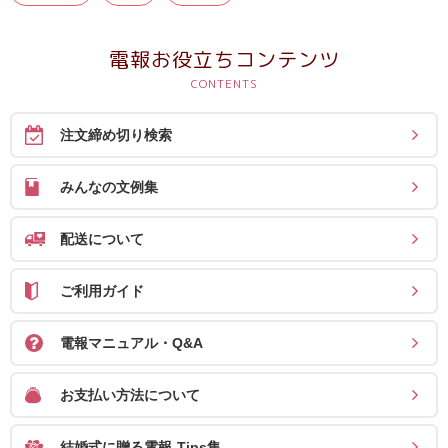
結
婚
電報お役立ちコンテンツ
式
に
贈
注文締め切り検索
る
電
みんなの文例集
報-
Tips
配送について
集
ご利用ガイド
お
電報マニュアル・Q&A
悔
や
お支払い方法について
み
に
結婚式に贈る電報-Tips集