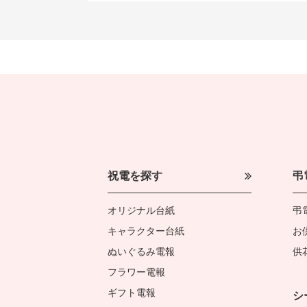
祝電を探す
弔
オリジナル台紙
弔
キャラクター台紙
お
ぬいぐるみ電報
供
フラワー電報
ギフト電報
シ