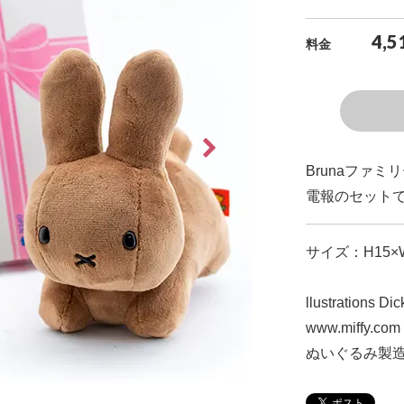
4,5
料金
Brunaファ
電報のセット
サイズ：H15×W
llustrations Di
www.miffy.com
ぬいぐるみ製