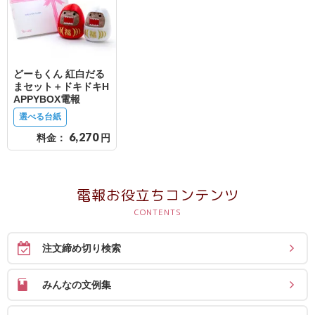
結
婚
式
に
どーもくん 紅白だる
まセット＋ドキドキH
贈
APPYBOX電報
る
選べる台紙
電
6,270
料金：
円
報-
Tips
集
電報お役立ちコンテンツ
お
悔
注文締め切り検索
や
み
みんなの文例集
に