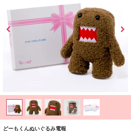
最
短
お
届
け
日
検
索
ご
注
文
内
容
の
どーもくんぬいぐるみ電報
ご