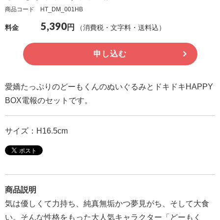
商品コード HT_DM_001HB
確
5,390
認
円
（消費税・文字料・送料込）
料金
（非
会
申し込む
員
の
愛嬌たっぷりのどーもくんのぬいぐるみとドキドキHAPPY
方）
BOX電報のセットです。
ご
サイズ：H16.5cm
利
用
ガ
イ
ド
商品説明
気は優しくて力持ち、純真無垢かつ夢見がち、そして大食
電
い。そんな性格をもった大人気キャラクター「どーもく