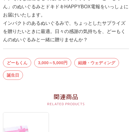
報
ん」のぬいぐるみとドキドキHAPPYBOX電報をいっしょに
マ
お届けいたします。
ニ
インパクトのあるぬいぐるみで、ちょっとしたサプライズ
ュ
を贈りたいときに最適。日々の感謝の気持ちを、どーもく
ア
んのぬいぐるみと一緒に贈りませんか？
ル・
Q&A
どーもくん
3,000～5,000円
結婚・ウェディング
み
誕生日
ん
な
関連商品
の
文
集
例