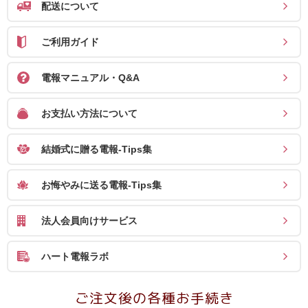
配送について
送
る
ご利用ガイド
電
報-
電報マニュアル・Q&A
Tips
集
お支払い方法について
法
結婚式に贈る電報-Tips集
人
会
お悔やみに送る電報-Tips集
員
向
法人会員向けサービス
け
サ
ハート電報ラボ
ー
ビ
ご注文後の各種お手続き