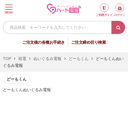
ロ
MENU
ご利用ガイド
ログイン
グ
イ
ン
新
ご注文後の各種お手続き
ご注文締め切り検索
規
会
TOP
祝電
ぬいぐるみ電報
どーもくん
どーもくんぬい
員
ぐるみ電報
登
録
どーもくん
どーもくんぬいぐるみ電報
祝
弔
電
電