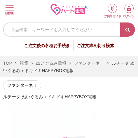
ロ
MENU
ご利用ガイド
ログイン
グ
イ
ン
新
ご注文後の各種お手続き
ご注文締め切り検索
規
会
TOP
祝電
ぬいぐるみ電報
ファンターネ！
ルチータ ぬ
員
いぐるみ＋ドキドキHAPPYBOX電報
登
録
ファンターネ！
ルチータ ぬいぐるみ＋ドキドキHAPPYBOX電報
祝
弔
電
電