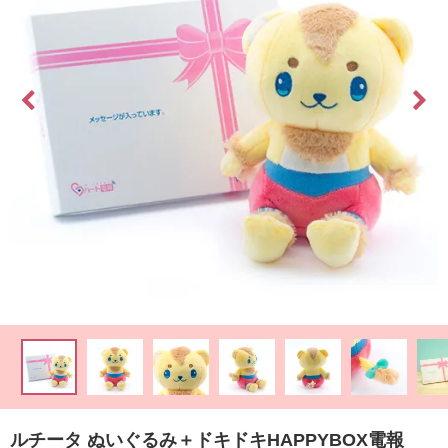
最
短
お
届
け
日
検
索
ご
注
文
内
容
の
ルチータ ぬいぐるみ＋ドキドキHAPPYBOX電報
ご