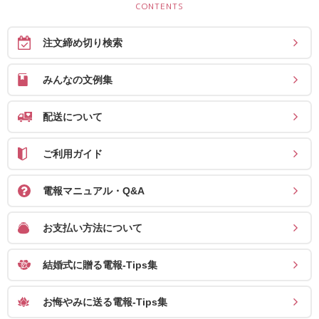
送
る
注文締め切り検索
電
報-
みんなの文例集
Tips
集
配送について
法
ご利用ガイド
人
会
電報マニュアル・Q&A
員
向
お支払い方法について
け
サ
結婚式に贈る電報-Tips集
ー
お悔やみに送る電報-Tips集
ビ