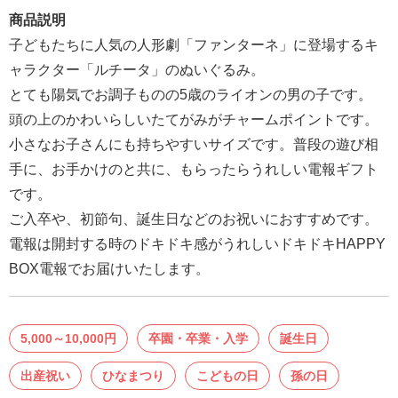
報
商品説明
マ
子どもたちに人気の人形劇「ファンターネ」に登場するキ
ニ
ャラクター「ルチータ」のぬいぐるみ。
ュ
とても陽気でお調子ものの5歳のライオンの男の子です。
ア
頭の上のかわいらしいたてがみがチャームポイントです。
ル・
小さなお子さんにも持ちやすいサイズです。普段の遊び相
Q&A
手に、お手かけのと共に、もらったらうれしい電報ギフト
です。
み
ご入卒や、初節句、誕生日などのお祝いにおすすめです。
ん
電報は開封する時のドキドキ感がうれしいドキドキHAPPY
な
BOX電報でお届けいたします。
の
文
集
5,000～10,000円
卒園・卒業・入学
誕生日
例
出産祝い
ひなまつり
こどもの日
孫の日