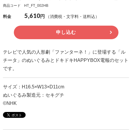
商品コード HT_FT_002HB
確
5,610
認
円
（消費税・文字料・送料込）
料金
（非
会
申し込む
員
の
テレビで人気の人形劇「ファンターネ！」に登場する「ル
方）
チータ」のぬいぐるみとドキドキHAPPYBOX電報のセット
です。
ご
利
サイズ：H16.5×W13×D11cm
用
ぬいぐるみ製造元：セキグチ
ガ
©NHK
イ
ド
電