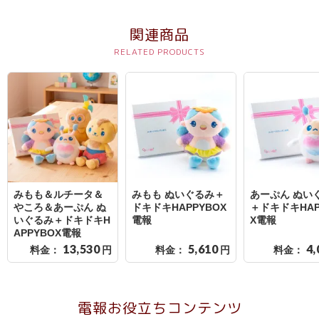
結
婚
関連商品
式
に
贈
る
電
報-
Tips
集
みもも＆ルチータ＆
みもも ぬいぐるみ＋
あーぷん ぬい
やころ＆あーぷん ぬ
ドキドキHAPPYBOX
＋ドキドキHAP
いぐるみ＋ドキドキH
電報
X電報
お
APPYBOX電報
悔
13,530
5,610
4,
料金：
円
料金：
円
料金：
や
み
電報お役立ちコンテンツ
に