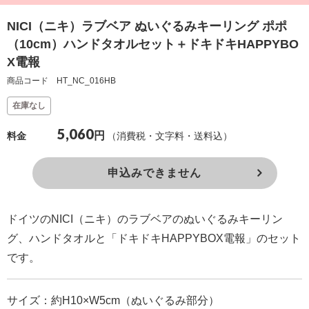
確
NICI（ニキ）ラブベア ぬいぐるみキーリング ポポ
認
（10cm）ハンドタオルセット＋ドキドキHAPPYBO
（非
X電報
会
商品コード HT_NC_016HB
員
在庫なし
の
5,060
方）
円
（消費税・文字料・送料込）
料金
ご
申込みできません
利
用
ドイツのNICI（ニキ）のラブベアのぬいぐるみキーリン
ガ
グ、ハンドタオルと「ドキドキHAPPYBOX電報」のセット
イ
です。
ド
サイズ：約H10×W5cm（ぬいぐるみ部分）
電