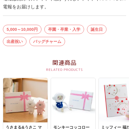
結
電報をお届けします。
婚
式
に
5,000～10,000円
卒園・卒業・入学
誕生日
贈
出産祝い
バッグチャーム
る
電
報-
関連商品
Tips
集
お
悔
や
み
に
うさまる&うさこ マ
モンキーコッコロー
ミッフィー 福