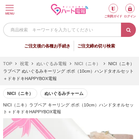
ロ
MENU
ご利用ガイド
ログイン
グ
イ
ン
新
ご注文後の各種お手続き
ご注文締め切り検索
規
会
TOP
祝電
ぬいぐるみ電報
NICI（ニキ）
NICI（ニキ）
員
ラブベア ぬいぐるみキーリング ポポ（10cm）ハンドタオルセット
登
＋ドキドキHAPPYBOX電報
録
NICI（ニキ）
ぬいぐるみチャーム
NICI（ニキ）ラブベア キーリング ポポ（10cm）ハンドタオルセッ
祝
弔
ト＋ドキドキHAPPYBOX電報
電
電