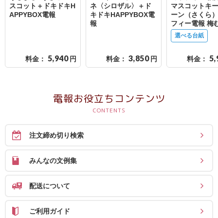
送
スコット＋ドキドキH
ネ〈シロザル〉＋ド
マスコットキ
APPYBOX電報
キドキHAPPYBOX電
ーン（さくら）
る
報
フィー電報 梅
電
選べる台紙
報-
5,940
3,850
5,
料金：
円
料金：
円
料金：
Tips
集
電報お役立ちコンテンツ
法
人
会
注文締め切り検索
員
向
みんなの文例集
け
サ
配送について
ー
ビ
ご利用ガイド