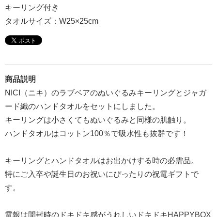
キーリング付き
報
タオルサイズ：W25×25cm
マ
ニ
ュ
ア
ル・
商品説明
Q&A
NICI（ニキ）のラブベアのぬいぐるみキーリングとジャガ
ード織のハンドタオルをセットにしました。
み
キーリングは小さくてもぬいぐるみと同様の肌触り。
ん
ハンドタオルはコットン100％で吸水性も抜群です！
な
の
キーリングとハンドタオルはお出かけする時の必需品。
文
特にご入卒や誕生日のお祝いにぴったりの祝電ギフトで
集
す。
例
電報は開封時のドキドキ感がうれしいドキドキHAPPYBOX