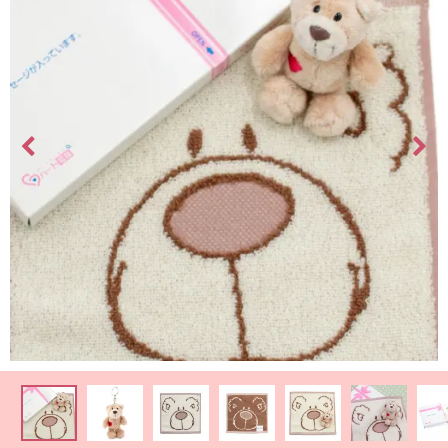
最
短
お
届
け
日
検
索
ご
注
文
内
容
の
ご