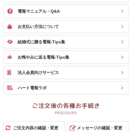
ス
電報マニュアル・Q&A
ハ
ー
お支払い方法について
ト
結婚式に贈る電報-Tips集
電
報
お悔やみに送る電報-Tips集
ラ
ボ
法人会員向けサービス
お
ハート電報ラボ
問
い
ご注文後の各種お手続き
合
わ
せ
ご注文内容の確認・変更
メッセージの確認・変更