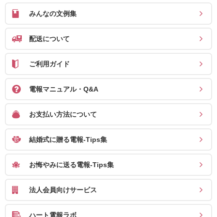
送
みんなの文例集
る
電
配送について
報-
Tips
ご利用ガイド
集
電報マニュアル・Q&A
法
人
お支払い方法について
会
員
結婚式に贈る電報-Tips集
向
お悔やみに送る電報-Tips集
け
サ
法人会員向けサービス
ー
ビ
ハート電報ラボ