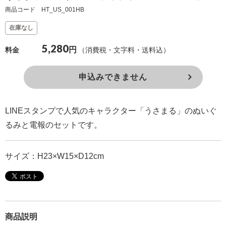
商品コード HT_US_001HB
確
認
在庫なし
（非
5,280
円
（消費税・文字料・送料込）
料金
会
員
申込みできません
の
方）
LINEスタンプで人気のキャラクター「うさまる」のぬいぐ
ご
るみと電報のセットです。
利
用
サイズ：H23×W15×D12cm
ガ
イ
ド
商品説明
電