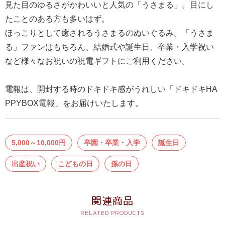
見た目のゆるさがかわいいと人気の「うさまる」。目にし
報
たことのある方も多いはず。
マ
ほっこりとして癒されるうさまるのぬいぐるみ。「うさま
ニ
る」ファンはもちろん、結婚式や誕生日、卒業・入学祝い
ュ
など様々なお祝いの祝電ギフトにご利用ください。
ア
ル・
電報は、開封する時のドキドキ感がうれしい「ドキドキHA
Q&A
PPYBOX電報」をお届けいたします。
み
ん
5,000～10,000円
卒園・卒業・入学
誕生日
な
の
出産祝い
こどもの日
孫の日
文
集
関連商品
例