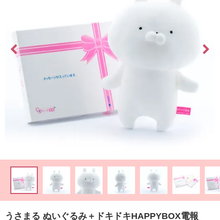
最
短
お
届
け
日
検
索
ご
注
文
内
容
の
うさまる ぬいぐるみ＋ドキドキHAPPYBOX電報
ご