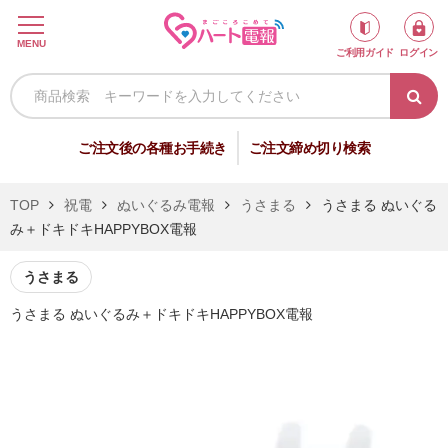
ロ
MENU
ご利用ガイド
ログイン
グ
イ
ン
新
ご注文後の各種お手続き
ご注文締め切り検索
規
会
TOP
祝電
ぬいぐるみ電報
うさまる
うさまる ぬいぐる
員
み＋ドキドキHAPPYBOX電報
登
録
うさまる
うさまる ぬいぐるみ＋ドキドキHAPPYBOX電報
祝
弔
電
電