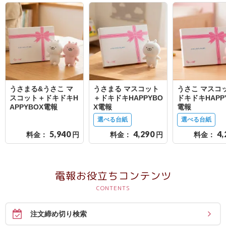
結
婚
式
に
贈
る
うさまる&うさこ マ
うさまる マスコット
うさこ マスコ
電
スコット＋ドキドキH
＋ドキドキHAPPYBO
ドキドキHAPP
報-
APPYBOX電報
X電報
電報
Tips
選べる台紙
選べる台紙
5,940
4,290
4,
集
料金：
円
料金：
円
料金：
お
電報お役立ちコンテンツ
悔
や
み
注文締め切り検索
に