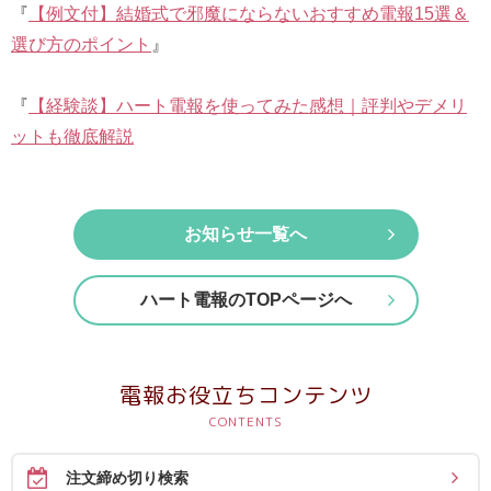
最
『
【例文付】結婚式で邪魔にならないおすすめ電報15選＆
短
選び方のポイント
』
お
届
『
【経験談】ハート電報を使ってみた感想｜評判やデメリ
け
ットも徹底解説
日
検
索
お知らせ一覧へ
ハート電報のTOPページへ
ご
注
文
電報お役立ちコンテンツ
内
容
の
注文締め切り検索
ご