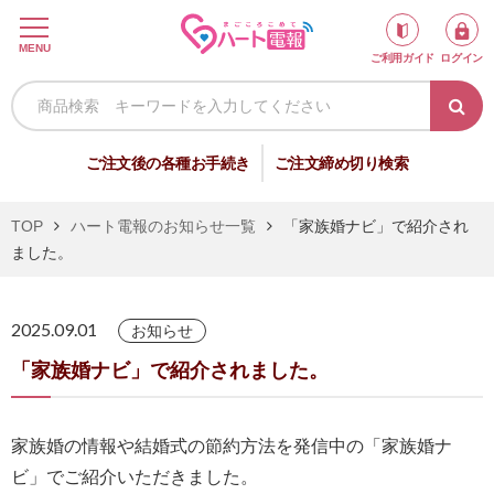
ロ
MENU
ご利用ガイド
ログイン
グ
イ
ン
新
ご注文後の各種お手続き
ご注文締め切り検索
規
会
TOP
ハート電報のお知らせ一覧
「家族婚ナビ」で紹介され
員
ました。
登
録
2025.09.01
お知らせ
「家族婚ナビ」で紹介されました。
祝
弔
電
電
家族婚の情報や結婚式の節約方法を発信中の「家族婚ナ
ビ」でご紹介いただきました。