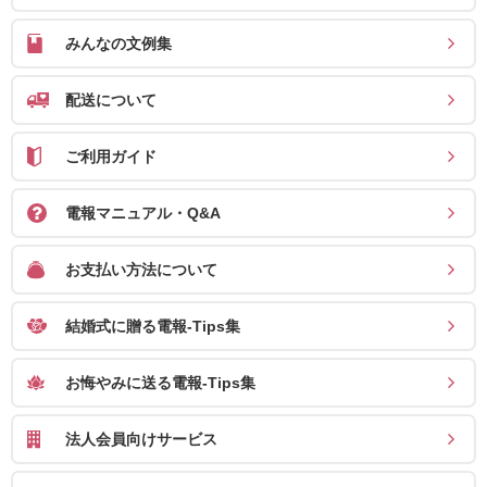
確
みんなの文例集
認
（非
配送について
会
員
ご利用ガイド
の
方）
電報マニュアル・Q&A
ご
お支払い方法について
利
結婚式に贈る電報-Tips集
用
ガ
お悔やみに送る電報-Tips集
イ
ド
法人会員向けサービス
電