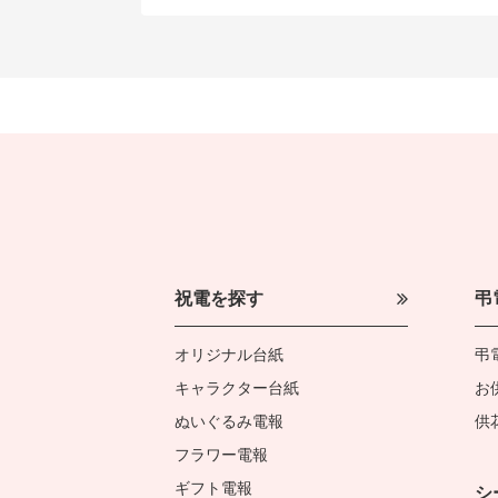
祝電を探す
弔
オリジナル台紙
弔
キャラクター台紙
お
ぬいぐるみ電報
供
フラワー電報
ギフト電報
シ