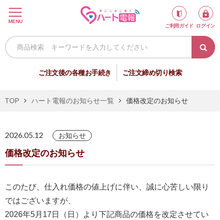
ロ
MENU
ご利用ガイド
ログイン
グ
イ
ン
新
ご注文後の各種お手続き
ご注文締め切り検索
規
会
TOP
ハート電報のお知らせ一覧
価格改定のお知らせ
員
登
2026.05.12
録
お知らせ
価格改定のお知らせ
祝
弔
このたび、仕入れ価格の値上げに伴い、誠に心苦しい限り
電
電
ではございますが、
2026年5月17日（日）より下記商品の価格を改定させてい