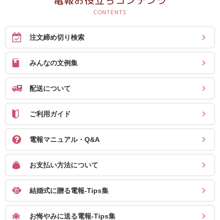
確
認
注文締め切り検索
（非
会
みんなの文例集
員
の
配送について
方）
ご利用ガイド
ご
利
電報マニュアル・Q&A
用
ガ
お支払い方法について
イ
ド
結婚式に贈る電報-Tips集
電
お悔やみに送る電報-Tips集