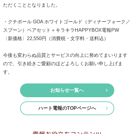
最
ただくこととなりました。
短
お
・クチポール GOA ホワイトゴールド（ディナーフォーク／
届
スプーン）ペアセット＋キラキラHAPPYBOX電報PW
け
〈新価格〉22,550円（消費税・文字料・送料込）
日
検
今後も変わらぬ品質とサービスの向上に努めてまいります
索
ので、引き続きご愛顧のほどよろしくお願い申し上げま
す。
ご
お知らせ一覧へ
注
文
内
ハート電報のTOPページへ
容
の
電報お役立ちコンテンツ
ご