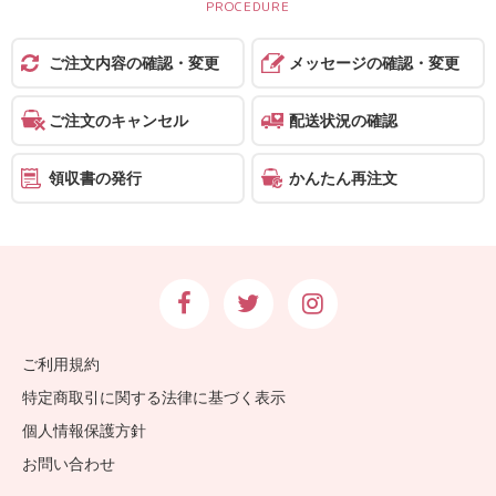
報
マ
ご注文内容の確認・変更
メッセージの確認・変更
ニ
ュ
ご注文のキャンセル
配送状況の確認
ア
ル・
領収書の発行
かんたん再注文
Q&A
み
ん
な
の
ご利用規約
文
特定商取引に関する法律に基づく表示
集
個人情報保護方針
例
お問い合わせ