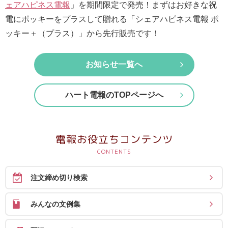
最
ェアハピネス電報
」を期間限定で発売！まずはお好きな祝
短
電にポッキーをプラスして贈れる「シェアハピネス電報 ポ
お
ッキー＋（プラス）」から先行販売です！
届
け
お知らせ一覧へ
日
検
ハート電報のTOPページへ
索
電報お役立ちコンテンツ
ご
注
文
注文締め切り検索
内
容
みんなの文例集
の
ご