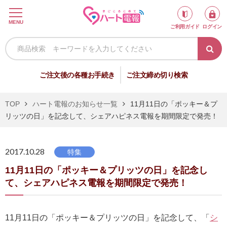
ロ
MENU
ご利用ガイド
ログイン
グ
イ
ン
新
ご注文後の各種お手続き
ご注文締め切り検索
規
会
TOP
ハート電報のお知らせ一覧
11月11日の「ポッキー＆プ
員
リッツの日」を記念して、シェアハピネス電報を期間限定で発売！
登
録
2017.10.28
特集
11月11日の「ポッキー＆プリッツの日」を記念し
祝
弔
て、シェアハピネス電報を期間限定で発売！
電
電
11月11日の「ポッキー＆プリッツの日」を記念して、「
シ