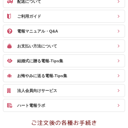
配送について
確
認
ご利用ガイド
（非
会
電報マニュアル・Q&A
員
お支払い方法について
の
方）
結婚式に贈る電報-Tips集
ご
お悔やみに送る電報-Tips集
利
用
法人会員向けサービス
ガ
イ
ハート電報ラボ
ド
ご注文後の各種お手続き
電