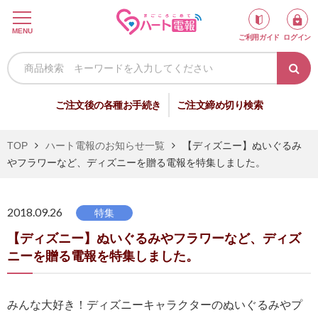
ロ
MENU
ご利用ガイド
ログイン
グ
イ
ン
新
ご注文後の各種お手続き
ご注文締め切り検索
規
会
TOP
ハート電報のお知らせ一覧
【ディズニー】ぬいぐるみ
員
やフラワーなど、ディズニーを贈る電報を特集しました。
登
録
2018.09.26
特集
【ディズニー】ぬいぐるみやフラワーなど、ディズ
祝
弔
ニーを贈る電報を特集しました。
電
電
みんな大好き！ディズニーキャラクターのぬいぐるみやプ