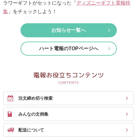
最
ラワーギフトがセットになった「
ディズニーギフト電報特
短
集
」をチェックしよう！
お
届
お知らせ一覧へ
け
日
ハート電報のTOPページへ
検
索
電報お役立ちコンテンツ
ご
注
注文締め切り検索
文
内
みんなの文例集
容
の
配送について
ご