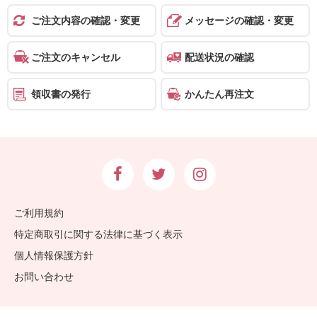
報
ご注文内容の確認・変更
メッセージの確認・変更
マ
ニ
ご注文のキャンセル
配送状況の確認
ュ
ア
領収書の発行
かんたん再注文
ル・
Q&A
み
ん
な
ご利用規約
の
特定商取引に関する法律に基づく表示
文
個人情報保護方針
集
お問い合わせ
例