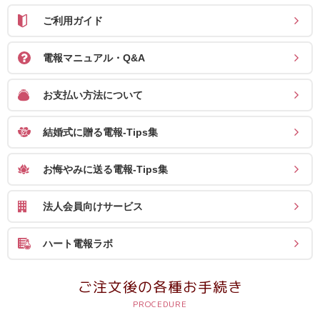
確
ご利用ガイド
認
（非
電報マニュアル・Q&A
会
お支払い方法について
員
の
結婚式に贈る電報-Tips集
方）
お悔やみに送る電報-Tips集
ご
利
法人会員向けサービス
用
ガ
ハート電報ラボ
イ
ド
ご注文後の各種お手続き
電