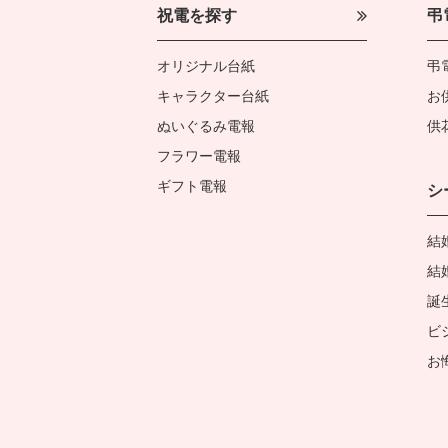
祝電を探す
弔
オリジナル台紙
弔
キャラクター台紙
お
ぬいぐるみ電報
供
フラワー電報
ギフト電報
シ
結
結
誕
ビ
お