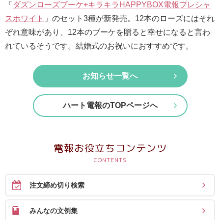
最
「
ダズンローズブーケ+キラキラHAPPYBOX電報プレシャ
短
スホワイト
」のセット3種が新発売。12本のローズにはそれ
お
ぞれ意味があり、12本のブーケを贈ると幸せになると言わ
届
れているそうです。結婚式のお祝いにおすすめです。
け
日
お知らせ一覧へ
検
索
ハート電報のTOPページへ
ご
電報お役立ちコンテンツ
注
文
内
注文締め切り検索
容
の
みんなの文例集
ご