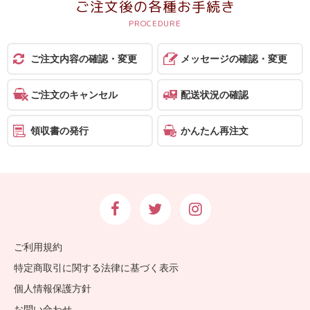
ご注文後の各種お手続き
報
マ
ニ
ご注文内容の確認・変更
メッセージの確認・変更
ュ
ア
ご注文のキャンセル
配送状況の確認
ル・
Q&A
領収書の発行
かんたん再注文
み
ん
な
の
文
ご利用規約
集
特定商取引に関する法律に基づく表示
例
個人情報保護方針
お問い合わせ