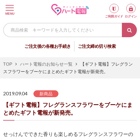
ロ
MENU
ご利用ガイド
ログイン
グ
イ
ン
新
ご注文後の各種お手続き
ご注文締め切り検索
規
会
TOP
ハート電報のお知らせ一覧
【ギフト電報】フレグラン
員
スフラワーをブーケにまとめたギフト電報が新発売。
登
録
2019.09.04
新商品
【ギフト電報】フレグランスフラワーをブーケにま
祝
弔
とめたギフト電報が新発売。
電
電
せっけんでできた香りも楽しめるフレグランスフラワーの