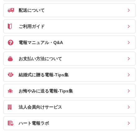
確
配送について
認
（非
ご利用ガイド
会
員
電報マニュアル・Q&A
の
お支払い方法について
方）
結婚式に贈る電報-Tips集
ご
利
お悔やみに送る電報-Tips集
用
ガ
法人会員向けサービス
イ
ド
ハート電報ラボ
電