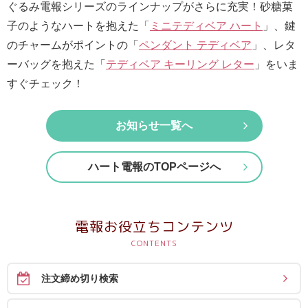
最
ぐるみ電報シリーズのラインナップがさらに充実！砂糖菓
短
子のようなハートを抱えた「
ミニテディベア ハート
」、鍵
お
のチャームがポイントの「
ペンダント テディベア
」、レタ
届
ーバッグを抱えた「
テディベア キーリング レター
」をいま
け
すぐチェック！
日
検
お知らせ一覧へ
索
ハート電報のTOPページへ
ご
注
電報お役立ちコンテンツ
文
内
容
注文締め切り検索
の
ご