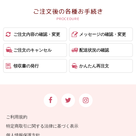
報
ご注文後の各種お手続き
マ
ニ
ュ
ご注文内容の確認・変更
メッセージの確認・変更
ア
ル・
ご注文のキャンセル
配送状況の確認
Q&A
領収書の発行
かんたん再注文
み
ん
な
の
文
集
ご利用規約
例
特定商取引に関する法律に基づく表示
個人情報保護方針