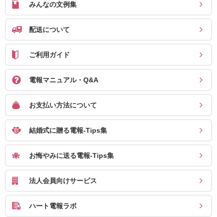
みんなの文例集
確
認
配送について
（非
会
ご利用ガイド
員
の
電報マニュアル・Q&A
方）
お支払い方法について
ご
結婚式に贈る電報-Tips集
利
用
お悔やみに送る電報-Tips集
ガ
イ
法人会員向けサービス
ド
ハート電報ラボ
電