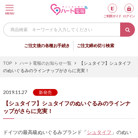
ロ
MENU
ご利用ガイド
ログイン
グ
イ
ン
新
ご注文後の各種お手続き
ご注文締め切り検索
規
会
TOP
ハート電報のお知らせ一覧
【シュタイフ】シュタイフ
員
のぬいぐるみのラインナップがさらに充実！
登
録
2019.11.27
新発売
【シュタイフ】シュタイフのぬいぐるみのラインナ
祝
弔
ップがさらに充実！
電
電
ドイツの最高級ぬいぐるみブランド「
シュタイフ
」のぬい