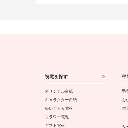
祝電を探す
弔
オリジナル台紙
弔
キャラクター台紙
お
ぬいぐるみ電報
供
フラワー電報
ギフト電報
シ