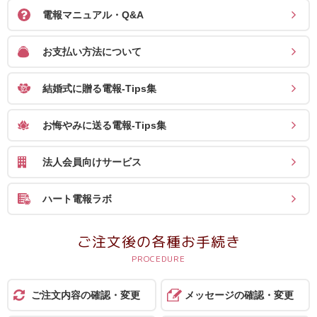
報
電報マニュアル・Q&A
マ
お支払い方法について
ニ
ュ
結婚式に贈る電報-Tips集
ア
ル・
お悔やみに送る電報-Tips集
Q&A
法人会員向けサービス
み
ん
ハート電報ラボ
な
の
ご注文後の各種お手続き
文
集
例
ご注文内容の確認・変更
メッセージの確認・変更