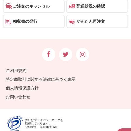
結
ご注文のキャンセル
配送状況の確認
婚
式
領収書の発行
かんたん再注文
に
贈
る
電
報-
Tips
ご利用規約
集
特定商取引に関する法律に基づく表示
個人情報保護方針
お
お問い合わせ
悔
や
み
弊社はプライバシーマークを
取得しております。
に
登録番号 第10824560