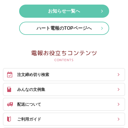
確
お知らせ一覧へ
認
（非
ハート電報のTOPページへ
会
員
の
電報お役立ちコンテンツ
方）
ご
注文締め切り検索
利
用
みんなの文例集
ガ
イ
配送について
ド
ご利用ガイド
電