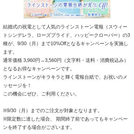
最
短
お
結婚式の祝電として人気のラインストーン電報（スウィー
届
トシンデレラ、ローズブライド、ハッピークローバー）の3
け
種が、9/30（月）まで10%Offとなるキャンペーンを実施し
日
ます。
検
通常価格 3,960円→3,560円（文字料・送料・消費税込み）
索
となるお得なキャンペーンです。
ラインストーンがキラキラと輝く電報台紙で、お祝いのメ
ご
ッセージを！
注
この機会にぜひ、ご利用ください。
文
内
※9/30（月）までのご注文が対象となります。
容
※限定数に達した場合、 期間終了前であってもキャンペー
の
ンを終了する場合がございます。
ご