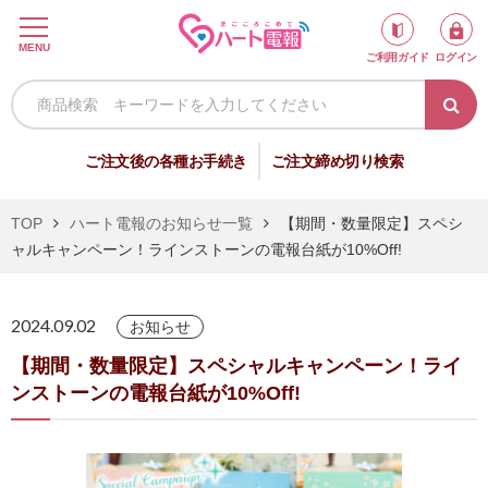
ロ
MENU
ご利用ガイド
ログイン
グ
イ
ン
新
ご注文後の各種お手続き
ご注文締め切り検索
規
会
TOP
ハート電報のお知らせ一覧
【期間・数量限定】スペシ
員
ャルキャンペーン！ラインストーンの電報台紙が10%Off!
登
録
2024.09.02
お知らせ
【期間・数量限定】スペシャルキャンペーン！ライ
祝
弔
ンストーンの電報台紙が10%Off!
電
電