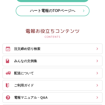
確
ハート電報のTOPページへ
認
（非
会
電報お役立ちコンテンツ
員
の
方）
注文締め切り検索
ご
みんなの文例集
利
用
配送について
ガ
イ
ご利用ガイド
ド
電報マニュアル・Q&A
電