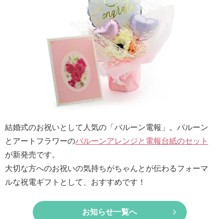
最
短
お
届
け
日
検
索
結婚式のお祝いとして人気の「バルーン電報」。バルーン
ご
とアートフラワーの
バルーンアレンジと電報台紙のセット
注
が新発売です。
文
大切な方へのお祝いの気持ちがちゃんとが伝わるフォーマ
内
ルな祝電ギフトとして、おすすめです！
容
の
お知らせ一覧へ
ご