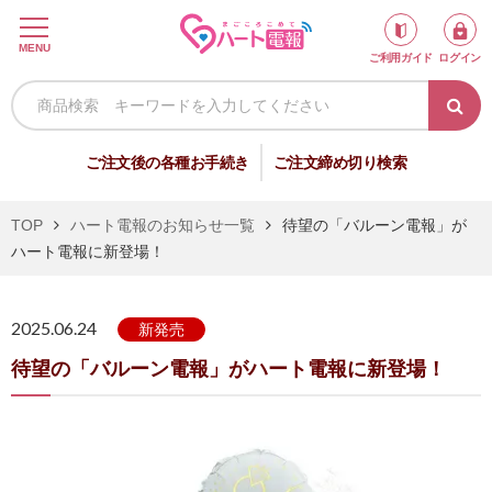
ロ
MENU
ご利用ガイド
ログイン
グ
イ
ン
新
ご注文後の各種お手続き
ご注文締め切り検索
規
会
TOP
ハート電報のお知らせ一覧
待望の「バルーン電報」が
員
ハート電報に新登場！
登
録
2025.06.24
新発売
待望の「バルーン電報」がハート電報に新登場！
祝
弔
電
電