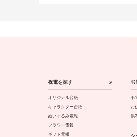
祝電を探す
弔
オリジナル台紙
弔
キャラクター台紙
お
ぬいぐるみ電報
供
フラワー電報
ギフト電報
シ