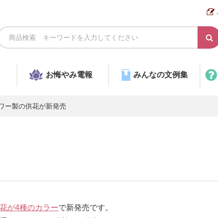
お悔やみ電報
みんなの文例集
ワー製の供花が新発売
花が4種のカラー
で新発売です。