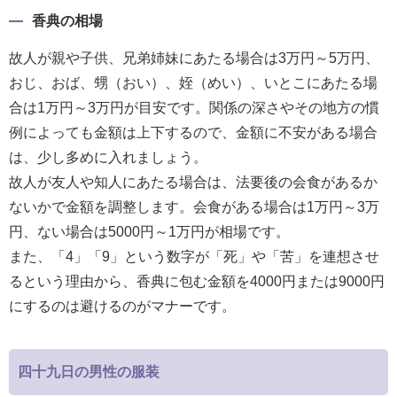
送
香典の相場
る
故人が親や子供、兄弟姉妹にあたる場合は3万円～5万円、
電
おじ、おば、甥（おい）、姪（めい）、いとこにあたる場
報-
合は1万円～3万円が目安です。関係の深さやその地方の慣
Tips
例によっても金額は上下するので、金額に不安がある場合
集
は、少し多めに入れましょう。
法
故人が友人や知人にあたる場合は、法要後の会食があるか
人
ないかで金額を調整します。会食がある場合は1万円～3万
会
円、ない場合は5000円～1万円が相場です。
員
また、「4」「9」という数字が「死」や「苦」を連想させ
向
るという理由から、香典に包む金額を4000円または9000円
け
にするのは避けるのがマナーです。
サ
ー
四十九日の男性の服装
ビ