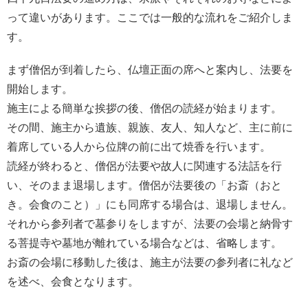
結
って違いがあります。ここでは一般的な流れをご紹介しま
婚
す。
式
に
まず僧侶が到着したら、仏壇正面の席へと案内し、法要を
贈
開始します。
る
施主による簡単な挨拶の後、僧侶の読経が始まります。
電
その間、施主から遺族、親族、友人、知人など、主に前に
報-
着席している人から位牌の前に出て焼香を行います。
Tips
読経が終わると、僧侶が法要や故人に関連する法話を行
集
い、そのまま退場します。僧侶が法要後の「お斎（おと
き。会食のこと）」にも同席する場合は、退場しません。
お
それから参列者で墓参りをしますが、法要の会場と納骨す
悔
る菩提寺や墓地が離れている場合などは、省略します。
や
お斎の会場に移動した後は、施主が法要の参列者に礼など
み
を述べ、会食となります。
に