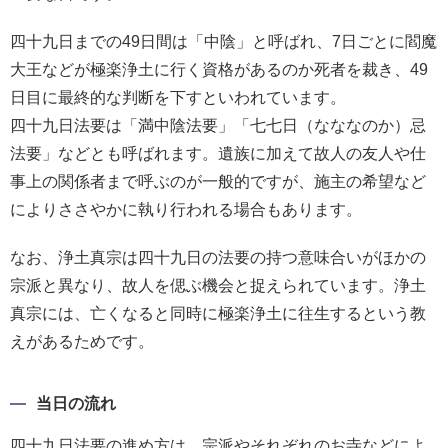
報
四十九日までの49日間は「中陰」と呼ばれ、7日ごとに閻魔
マ
大王などが極楽浄土に行く資格があるのか死者を裁き、49
ニ
日目に最終的な判断を下すといわれています。
ュ
四十九日法要は「満中陰法要」「七七日（なななのか）忌
ア
法要」などとも呼ばれます。遺族に加えて故人の友人や仕
ル・
事上の関係者まで呼ぶのが一般的ですが、施主の希望など
Q&A
によりささやかに執り行われる場合もあります。
み
なお、浄土真宗は四十九日の法要の持つ意味合いがほかの
ん
宗派と異なり、故人を偲ぶ機会と捉えられています。浄土
な
真宗には、亡くなると同時に極楽浄土に往生するという教
の
えがあるためです。
文
集
当日の流れ
例
四十九日法要の進め方は、宗派やそれぞれのお寺などによ