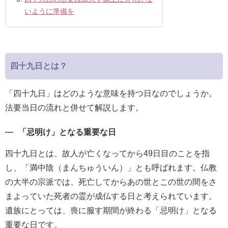
いように準備を
確
認
（非
会
四十九日とは？
員
の
「四十九日」はどのような意味を持つ日なのでしょうか。
方）
法要当日の流れと併せて解説します。
ご
「忌明け」となる重要な日
利
四十九日とは、故人が亡くなってから49日目のことを指
用
し、「満中陰（まんちゅういん）」とも呼ばれます。仏教
ガ
の大半の宗派では、死亡してからあの世とこの世の間をさ
イ
まよっていた死者の霊が成仏する日と考えられています。
ド
遺族にとっては、喪に服す期間が終わる「忌明け」となる
電
重要な日です。