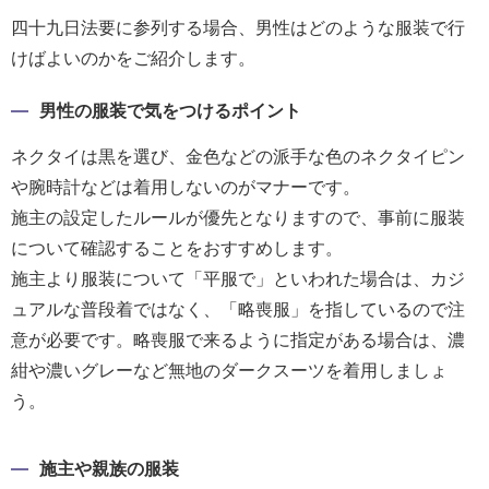
ス
四十九日法要に参列する場合、男性はどのような服装で行
けばよいのかをご紹介します。
ハ
ー
男性の服装で気をつけるポイント
ト
ネクタイは黒を選び、金色などの派手な色のネクタイピン
電
や腕時計などは着用しないのがマナーです。
報
施主の設定したルールが優先となりますので、事前に服装
ラ
について確認することをおすすめします。
ボ
施主より服装について「平服で」といわれた場合は、カジ
お
ュアルな普段着ではなく、「略喪服」を指しているので注
問
意が必要です。略喪服で来るように指定がある場合は、濃
い
紺や濃いグレーなど無地のダークスーツを着用しましょ
合
う。
わ
せ
施主や親族の服装