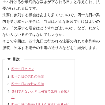
最
土へ行けるか最終的な裁きが下される日」と考えられ、法
短
要が行われる日です。
お
法要に参列する機会はあまり多くないので、四十九日の案
届
内を受け取った場合に「当日はどんな服装で行けばよいの
け
か」「欠席する場合はどうすればよいのか」など、わから
日
ない人もいるのではないでしょうか。
検
そこで今回は、四十九日に行われる法要の流れと参列時の
索
服装、欠席する場合の弔電の送り方などをご紹介します。
目次
ご
四十九日とは？
注
四十九日の男性の服装
文
四十九日の女性の服装
内
容
参列できないときは弔電で気持ちを伝え
る
の
ご
四十九日の法要は故人や施主に失礼がな