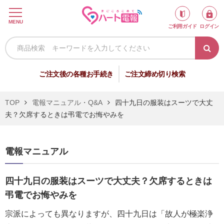
ロ
MENU
ご利用ガイド
ログイン
グ
イ
ン
新
ご注文後の各種お手続き
ご注文締め切り検索
規
会
TOP
電報マニュアル・Q&A
四十九日の服装はスーツで大丈
員
夫？欠席するときは弔電でお悔やみを
登
録
電報マニュアル
祝
弔
四十九日の服装はスーツで大丈夫？欠席するときは
電
電
弔電でお悔やみを
宗派によっても異なりますが、四十九日は「故人が極楽浄