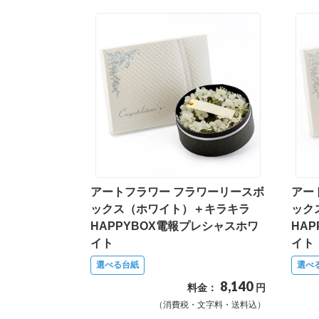
アートフラワー フラワーリースボ
アー
ックス（ホワイト）＋キラキラ
ック
HAPPYBOX電報プレシャスホワ
HA
イト
イト
選べる台紙
選べ
8,140
料金：
円
（消費税・文字料・送料込）