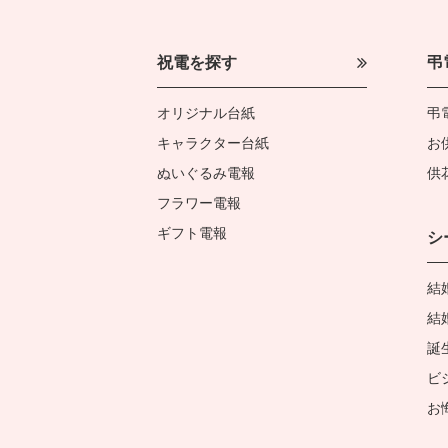
祝電を探す
弔
オリジナル台紙
弔
キャラクター台紙
お
ぬいぐるみ電報
供
フラワー電報
ギフト電報
シ
結
結
誕
ビ
お