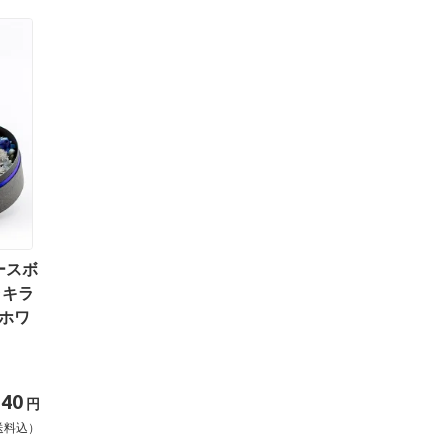
ースボ
ラキラ
スホワ
140
円
送料込）