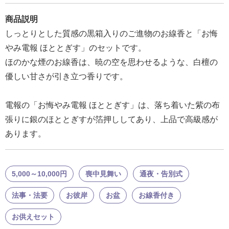
報
商品説明
マ
しっとりとした質感の黒箱入りのご進物のお線香と「お悔
ニ
やみ電報 ほととぎす」のセットです。
ュ
ほのかな煙のお線香は、暁の空を思わせるような、白檀の
ア
優しい甘さが引き立つ香りです。
ル・
Q&A
電報の「お悔やみ電報 ほととぎす」は、落ち着いた紫の布
張りに銀のほととぎすが箔押ししてあり、上品で高級感が
み
あります。
ん
な
の
5,000～10,000円
喪中見舞い
通夜・告別式
文
集
法事・法要
お彼岸
お盆
お線香付き
例
お供えセット