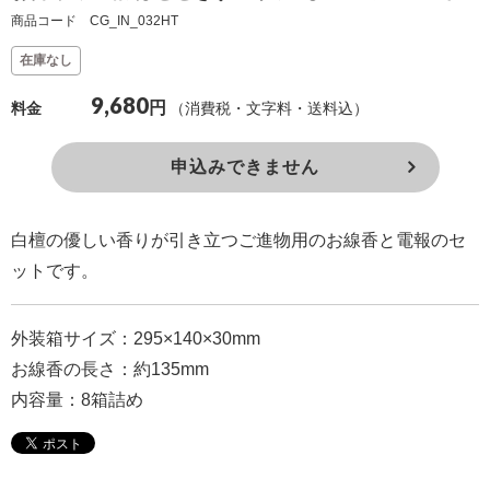
商品コード CG_IN_032HT
確
認
在庫なし
（非
9,680
円
（消費税・文字料・送料込）
料金
会
員
申込みできません
の
方）
白檀の優しい香りが引き立つご進物用のお線香と電報のセ
ご
ットです。
利
用
外装箱サイズ：295×140×30mm
ガ
お線香の長さ：約135mm
イ
内容量：8箱詰め
ド
電