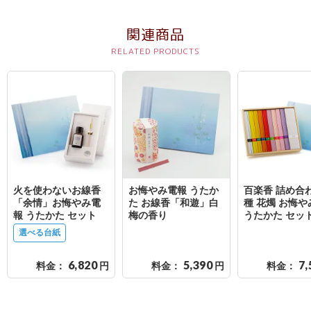
結
婚
関連商品
式
に
贈
る
電
報-
Tips
集
火を使わないお線香
お悔やみ電報 うたか
百楽香 詰め合
「余情」お悔やみ電
た お線香「和遊」白
種 花燭 お悔
報 うたかた セット
梅の香り
うたかた セッ
お
選べる台紙
悔
や
6,820
5,390
7,
料金：
円
料金：
円
料金：
み
に