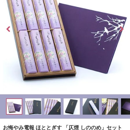
最
短
お
届
け
日
検
索
ご
注
文
内
容
の
お悔やみ電報 ほととぎす 「仄煙 しののめ」セット
ご