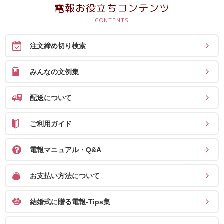
送
電報お役立ちコンテンツ
る
電
注文締め切り検索
報-
Tips
みんなの文例集
集
配送について
法
人
ご利用ガイド
会
員
電報マニュアル・Q&A
向
け
お支払い方法について
サ
ー
結婚式に贈る電報-Tips集
ビ