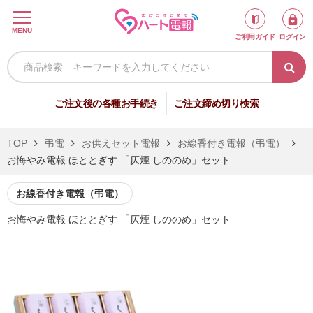
ロ
MENU
ご利用ガイド
ログイン
グ
イ
ン
新
ご注文後の各種お手続き
ご注文締め切り検索
規
会
TOP
弔電
お供えセット電報
お線香付き電報（弔電）
員
お悔やみ電報 ほととぎす 「仄煙 しののめ」セット
登
録
お線香付き電報（弔電）
お悔やみ電報 ほととぎす 「仄煙 しののめ」セット
祝
弔
電
電