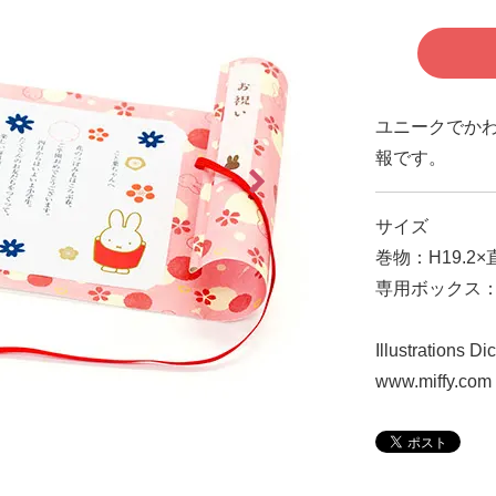
ユニークでか
報です。
サイズ
巻物：H19.2×
専用ボックス：W1
Illustrations D
www.miffy.com