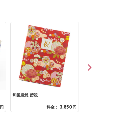
和風電報 茜祝
ミッフィー電報 梅むす
3,850
円
料金：
円
料金