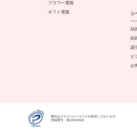
フラワー電報
ギフト電報
シ
結
結
誕
ビ
お
弊社はプライバシーマークを
取得しております。
登録番号 第10824560