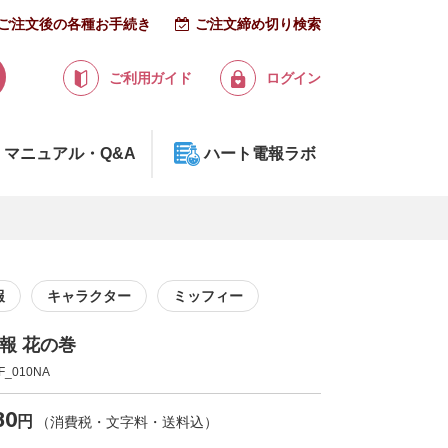
ご注文後の各種お手続き
ご注文締め切り検索
ご利用ガイド
ログイン
マニュアル・Q&A
ハート電報ラボ
報
キャラクター
ミッフィー
報 花の巻
_010NA
80
円
（消費税・文字料・送料込）