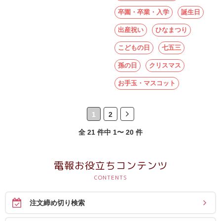
卒園・卒業・入学
誕生日
出産祝い
ひなまつり
こどもの日
七五三
孫の日
クリスマス
お手玉・マスコット
1
2
全 21 件中 1〜 20 件
電報お役立ちコンテンツ
注文締め切り検索