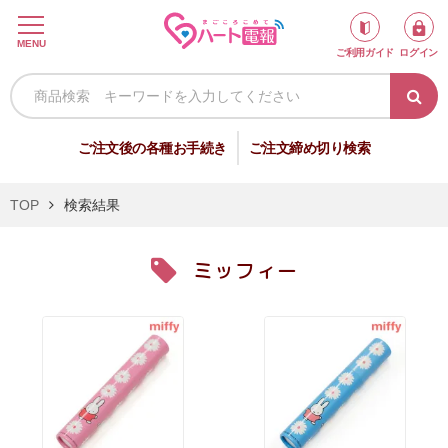
ロ
MENU
ご利用ガイド
ログイン
グ
イ
ン
新
ご注文後の各種お手続き
ご注文締め切り検索
規
会
TOP
検索結果
員
登
ミッフィー
録
祝
弔
電
電