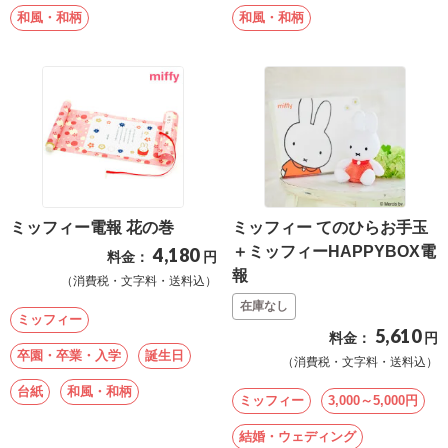
和風・和柄
和風・和柄
ミッフィー電報 花の巻
ミッフィー てのひらお手玉
＋ミッフィーHAPPYBOX電
4,180
料金：
円
報
（消費税・文字料・送料込）
在庫なし
ミッフィー
5,610
料金：
円
卒園・卒業・入学
誕生日
（消費税・文字料・送料込）
台紙
和風・和柄
ミッフィー
3,000～5,000円
結婚・ウェディング