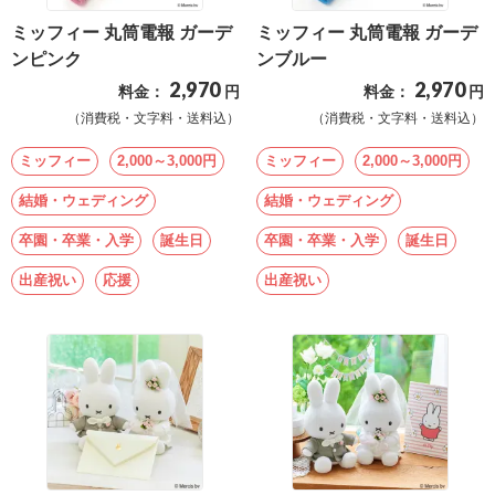
最
ミッフィー 丸筒電報 ガーデ
ミッフィー 丸筒電報 ガーデ
短
ンピンク
ンブルー
お
2,970
2,970
料金：
円
料金：
円
届
（消費税・文字料・送料込）
（消費税・文字料・送料込）
け
ミッフィー
2,000～3,000円
ミッフィー
2,000～3,000円
日
検
結婚・ウェディング
結婚・ウェディング
索
卒園・卒業・入学
誕生日
卒園・卒業・入学
誕生日
出産祝い
応援
出産祝い
ご
注
文
内
容
の
ご