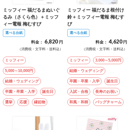
ミッフィー 福だるまぬいぐ
ミッフィー 福だるま根付け
るみ（さくら色）＋ミッフ
鈴＋ミッフィー電報 梅むす
ィー電報 梅むすび
び
選べる台紙
選べる台紙
6,820
4,620
料金：
円
料金：
円
（消費税・文字料・送料込）
（消費税・文字料・送料込）
ミッフィー
ミッフィー
3,000～5,000円
5,000～10,000円
結婚・ウェディング
結婚・ウェディング
卒園・卒業・入学
誕生日
卒園・卒業・入学
誕生日
入試・合格
長寿のお祝い
選挙
応援
縁起物
和風・和柄
バッグチャーム