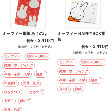
ミッフィー電報 あさのは
ミッフィー HAPPYBOX電
報
3,410
料金：
円
3,410
料金：
円
（消費税・文字料・送料込）
（消費税・文字料・送料込）
ミッフィー
3,000～5,000円
ミッフィー
2,000～3,000円
結婚・ウェディング
結婚・ウェディング
卒園・卒業・入学
誕生日
卒園・卒業・入学
誕生日
出産祝い
元旦・正月
孫の日
台紙
ひなまつり
こどもの日
七五三
孫の日
和風・和柄