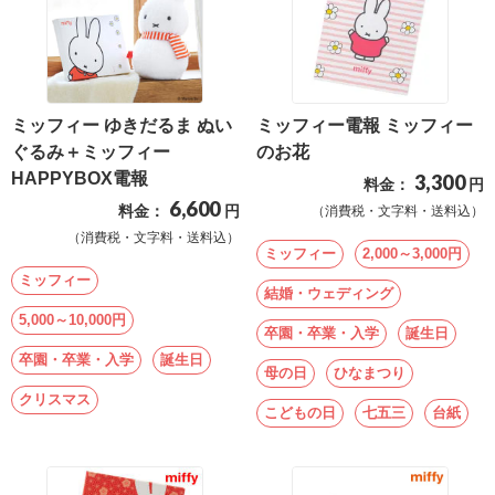
ミッフィー ゆきだるま ぬい
ミッフィー電報 ミッフィー
ぐるみ＋ミッフィー
のお花
HAPPYBOX電報
3,300
料金：
円
6,600
料金：
円
（消費税・文字料・送料込）
（消費税・文字料・送料込）
ミッフィー
2,000～3,000円
ミッフィー
結婚・ウェディング
5,000～10,000円
卒園・卒業・入学
誕生日
卒園・卒業・入学
誕生日
母の日
ひなまつり
クリスマス
こどもの日
七五三
台紙