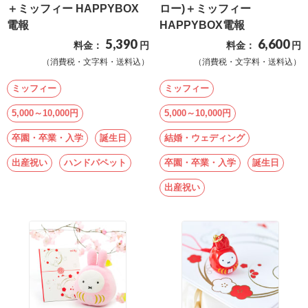
ス
＋ミッフィー HAPPYBOX
ロー)＋ミッフィー
電報
HAPPYBOX電報
ハ
5,390
6,600
料金：
円
料金：
円
ー
（消費税・文字料・送料込）
（消費税・文字料・送料込）
ト
ミッフィー
ミッフィー
電
5,000～10,000円
5,000～10,000円
報
ラ
卒園・卒業・入学
誕生日
結婚・ウェディング
ボ
出産祝い
ハンドパペット
卒園・卒業・入学
誕生日
出産祝い
お
問
い
合
わ
せ