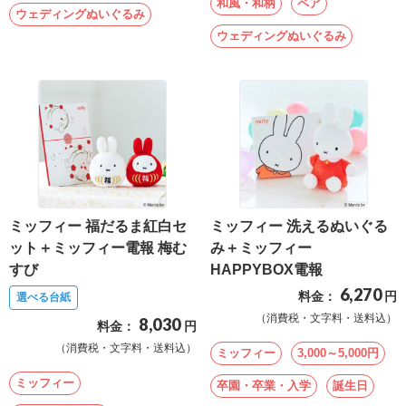
和風・和柄
ペア
結
ウェディングぬいぐるみ
ウェディングぬいぐるみ
婚
式
に
贈
る
電
報-
Tips
ミッフィー 福だるま紅白セ
ミッフィー 洗えるぬいぐる
集
ット＋ミッフィー電報 梅む
み＋ミッフィー
すび
HAPPYBOX電報
お
6,270
料金：
円
選べる台紙
悔
（消費税・文字料・送料込）
8,030
料金：
円
や
（消費税・文字料・送料込）
ミッフィー
3,000～5,000円
み
ミッフィー
卒園・卒業・入学
誕生日
に