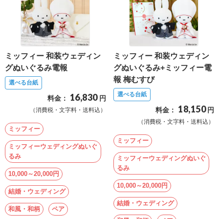
報
マ
ニ
ュ
ミッフィー 和装ウェディン
ミッフィー 和装ウェディン
ア
グぬいぐるみ電報
グぬいぐるみ+ミッフィー電
ル・
報 梅むすび
選べる台紙
Q&A
選べる台紙
16,830
料金：
円
18,150
料金：
円
（消費税・文字料・送料込）
み
（消費税・文字料・送料込）
ミッフィー
ん
ミッフィー
な
ミッフィーウェディングぬいぐ
るみ
の
ミッフィーウェディングぬいぐ
るみ
文
10,000～20,000円
集
10,000～20,000円
結婚・ウェディング
例
結婚・ウェディング
和風・和柄
ペア