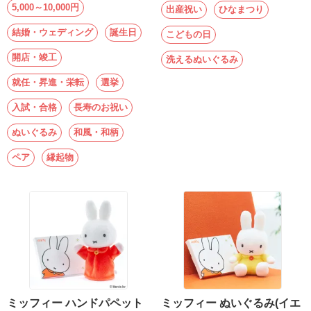
送
5,000～10,000円
出産祝い
ひなまつり
る
結婚・ウェディング
誕生日
こどもの日
電
開店・竣工
洗えるぬいぐるみ
報-
就任・昇進・栄転
選挙
Tips
集
入試・合格
長寿のお祝い
ぬいぐるみ
和風・和柄
法
ペア
縁起物
人
会
員
向
け
サ
ー
ビ
ミッフィー ハンドパペット
ミッフィー ぬいぐるみ(イエ