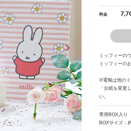
7,7
料金
ミッフィーの
ミッフィーの
※電報は他の
「台紙を変更
い。
専用BOX入り
BOXサイズ：約H