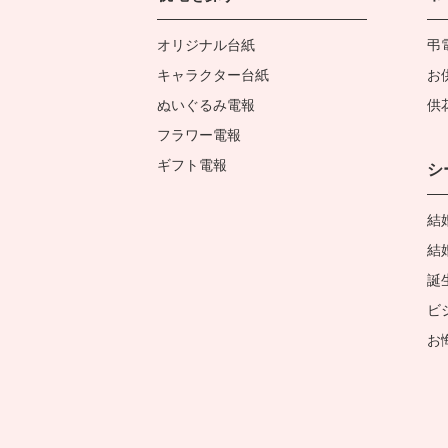
オリジナル台紙
弔
キャラクター台紙
お
ぬいぐるみ電報
供
フラワー電報
ギフト電報
シ
結
結
誕
ビ
お