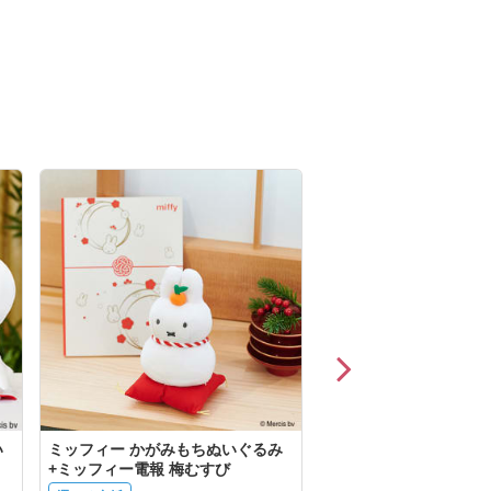
い
ミッフィー かがみもちぬいぐるみ
ミッフィー ゆきだるま
+ミッフィー電報 梅むすび
＋ミッフィーHAPPYB