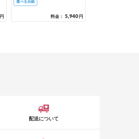
選べる台紙
5,940
円
料金：
円
料金
配送について