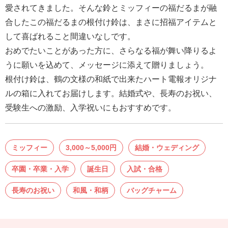
結
愛されてきました。そんな鈴とミッフィーの福だるまが融
婚
合したこの福だるまの根付け鈴は、まさに招福アイテムと
式
して喜ばれること間違いなしです。
に
おめでたいことがあった方に、さらなる福が舞い降りるよ
贈
うに願いを込めて、メッセージに添えて贈りましょう。
る
根付け鈴は、鶴の文様の和紙で出来たハート電報オリジナ
電
ルの箱に入れてお届けします。結婚式や、長寿のお祝い、
報-
受験生への激励、入学祝いにもおすすめです。
Tips
集
ミッフィー
3,000～5,000円
結婚・ウェディング
お
卒園・卒業・入学
誕生日
入試・合格
悔
や
長寿のお祝い
和風・和柄
バッグチャーム
み
に