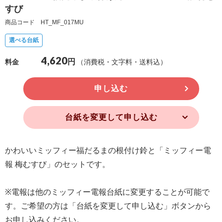
すび
確
商品コード HT_MF_017MU
認
（非
選べる台紙
会
4,620
円
（消費税・文字料・送料込）
料金
員
の
申し込む
方）
台紙を変更して申し込む
ご
利
用
かわいいミッフィー福だるまの根付け鈴と「ミッフィー電
ガ
報 梅むすび」のセットです。
イ
ド
※電報は他のミッフィー電報台紙に変更することが可能で
す。ご希望の方は「台紙を変更して申し込む」ボタンから
電
お申し込みください。