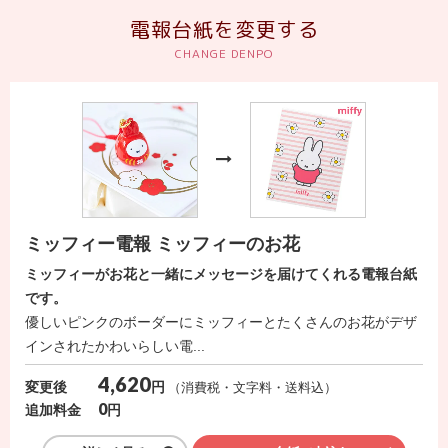
送
電報台紙を変更する
る
電
報-
Tips
集
法
人
ミッフィー電報 ミッフィーのお花
会
ミッフィーがお花と一緒にメッセージを届けてくれる電報台紙
員
です。
向
優しいピンクのボーダーにミッフィーとたくさんのお花がデザ
け
インされたかわいらしい電...
サ
4,620
円
変更後
（消費税・文字料・送料込）
ー
0
円
追加料金
ビ