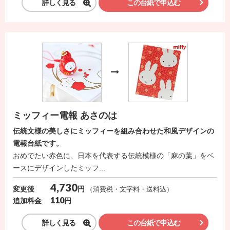
詳しく見る
この台紙で申込む
ス
ハ
ー
ト
電
報
ラ
ミッフィー電報 あさのは
ボ
伝統文様の美しさにミッフィーを組み合わせた和風デザインの
電報台紙です。
お
おめでたい赤色に、日本を代表する伝統模様の「麻の葉」をベ
問
ースにデザインしたミッフ...
い
4,730
合
円
変更後
（消費税・文字料・送料込）
110
円
追加料金
わ
せ
詳しく見る
この台紙で申込む