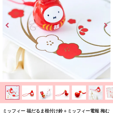
最
短
お
届
け
日
検
索
ご
注
文
内
容
の
ミッフィー 福だるま根付け鈴＋ミッフィー電報 梅む
ご