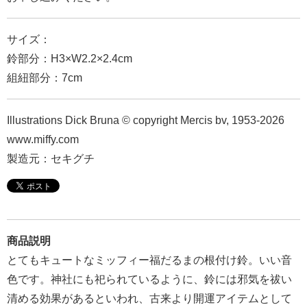
報
マ
サイズ：
ニ
鈴部分：H3×W2.2×2.4cm
ュ
組紐部分：7cm
ア
ル・
Illustrations Dick Bruna © copyright Mercis bv, 1953-2026
Q&A
www.miffy.com
製造元：セキグチ
み
ん
な
の
商品説明
文
とてもキュートなミッフィー福だるまの根付け鈴。いい音
集
色です。神社にも祀られているように、鈴には邪気を祓い
例
清める効果があるといわれ、古来より開運アイテムとして