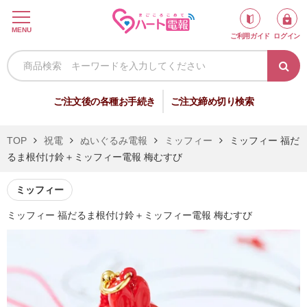
ロ
MENU
ご利用ガイド
ログイン
グ
イ
ン
新
ご注文後の各種お手続き
ご注文締め切り検索
規
会
TOP
祝電
ぬいぐるみ電報
ミッフィー
ミッフィー 福だ
員
るま根付け鈴＋ミッフィー電報 梅むすび
登
録
ミッフィー
ミッフィー 福だるま根付け鈴＋ミッフィー電報 梅むすび
祝
弔
電
電