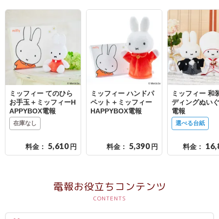
ミッフィー てのひら
ミッフィー ハンドパ
ミッフィー 和
お手玉＋ミッフィーH
ペット＋ミッフィー
ディングぬい
APPYBOX電報
HAPPYBOX電報
電報
在庫なし
選べる台紙
5,610
5,390
16,
料金：
円
料金：
円
料金：
電報お役立ちコンテンツ