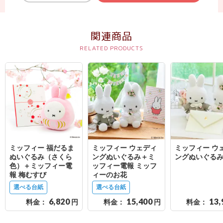
関連商品
ミッフィー 福だるま
ミッフィー ウェディ
ミッフィー ウ
ぬいぐるみ（さくら
ングぬいぐるみ＋ミ
ングぬいぐる
色）＋ミッフィー電
ッフィー電報 ミッフ
報 梅むすび
ィーのお花
選べる台紙
選べる台紙
6,820
15,400
13,
料金：
円
料金：
円
料金：