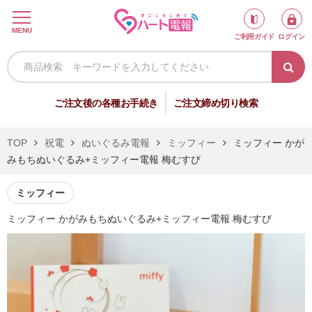
ロ
MENU
ご利用ガイド
ログイン
グ
イ
ン
新
ご注文後の各種お手続き
ご注文締め切り検索
規
会
TOP
祝電
ぬいぐるみ電報
ミッフィー
ミッフィー かが
員
みもちぬいぐるみ+ミッフィー電報 梅むすび
登
録
ミッフィー
ミッフィー かがみもちぬいぐるみ+ミッフィー電報 梅むすび
祝
弔
電
電