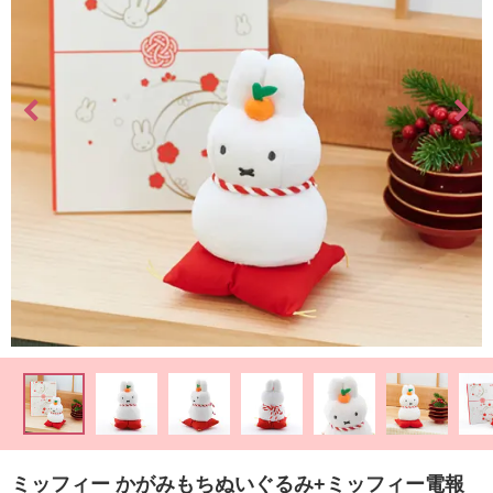
最
短
お
届
け
日
検
索
ご
注
文
内
容
の
ミッフィー かがみもちぬいぐるみ+ミッフィー電報
ご