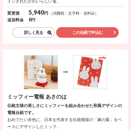
インされたかわいらしい電...
送
る
5,940
円
変更後
（消費税・文字料・送料込）
0
電
円
追加料金
報-
詳しく見る
この台紙で申込む
Tips
集
法
人
会
員
向
ミッフィー電報 あさのは
け
伝統文様の美しさにミッフィーを組み合わせた和風デザインの
サ
電報台紙です。
ー
おめでたい赤色に、日本を代表する伝統模様の「麻の葉」をベ
ビ
ースにデザインしたミッフ...