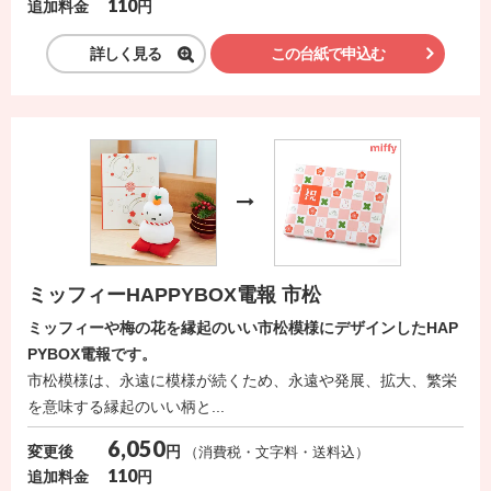
110
円
追加料金
詳しく見る
この台紙で申込む
ミッフィーHAPPYBOX電報 市松
ミッフィーや梅の花を縁起のいい市松模様にデザインしたHAP
PYBOX電報です。
市松模様は、永遠に模様が続くため、永遠や発展、拡大、繁栄
を意味する縁起のいい柄と...
6,050
円
変更後
（消費税・文字料・送料込）
110
円
追加料金