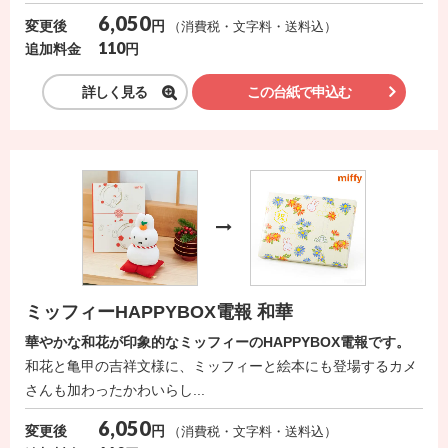
ス
6,050
円
変更後
（消費税・文字料・送料込）
110
円
追加料金
ハ
ー
詳しく見る
この台紙で申込む
ト
電
報
ラ
ボ
お
問
ミッフィーHAPPYBOX電報 和華
い
華やかな和花が印象的なミッフィーのHAPPYBOX電報です。
合
和花と亀甲の吉祥文様に、ミッフィーと絵本にも登場するカメ
さんも加わったかわいらし...
わ
せ
6,050
円
変更後
（消費税・文字料・送料込）