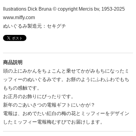
報
llustrations Dick Bruna © copyright Mercis bv, 1953-2025
マ
www.miffy.com
ニ
ぬいぐるみ製造元：セキグチ
ュ
ア
ル・
Q&A
商品説明
頭の上にみかんをちょこんと乗せてかがみもちになったミ
み
ッフィーのぬいぐるみです。お餅のようにふわふわでもち
ん
もちの感触です。
な
お正月のお飾りにぴったりです。
の
新年のごあいさつの電報ギフトにいかが？
文
電報は、おめでたい紅白の梅の花とミッフィーをデザイン
集
したミッフィー電報梅むすびでお届けします。
例