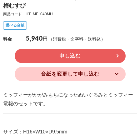
梅むすび
確
商品コード HT_MF_040MU
認
（非
選べる台紙
会
5,940
円
（消費税・文字料・送料込）
料金
員
の
申し込む
方）
台紙を変更して申し込む
ご
利
用
ミッフィーがかがみもちになったぬいぐるみとミッフィー
ガ
電報のセットです。
イ
ド
サイズ：H16×W10×D9.5mm
電