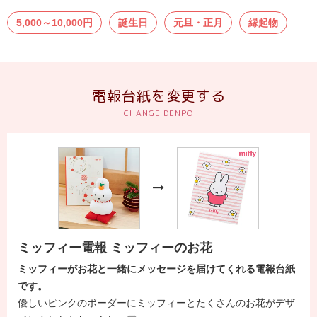
結
5,000～10,000円
誕生日
元旦・正月
縁起物
婚
式
に
贈
電報台紙を変更する
る
電
報-
Tips
集
お
悔
ミッフィー電報 ミッフィーのお花
や
ミッフィーがお花と一緒にメッセージを届けてくれる電報台紙
み
です。
優しいピンクのボーダーにミッフィーとたくさんのお花がデザ
に