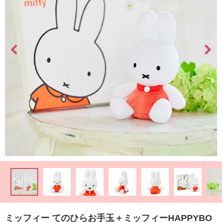
最
短
お
届
け
日
検
索
ご
注
文
内
容
の
ミッフィー てのひらお手玉＋ミッフィーHAPPYBO
ご