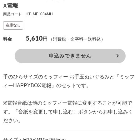
X電報
確
商品コード HT_MF_034MH
認
（非
在庫なし
会
5,610
円
（消費税・文字料・送料込）
料金
員
の
申込みできません
方）
手のひらサイズのミッフィー お手玉ぬいぐるみと「ミッフ
ご
ィーHAPPYBOX電報」のセットです。
利
用
※電報台紙は他のミッフィー電報に変更することが可能で
ガ
す。「台紙を変更して申し込む」ボタンからお申し込みく
イ
ださい。
ド
電
サイズ：H13×W10×D6.5cm