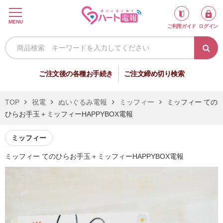
ロ
MENU
ご利用ガイド
ログイン
グ
イ
ン
新
ご注文後の各種お手続き
ご注文締め切り検索
規
会
TOP
祝電
ぬいぐるみ電報
ミッフィー
ミッフィー ての
員
ひらお手玉＋ミッフィーHAPPYBOX電報
登
録
ミッフィー
ミッフィー てのひらお手玉＋ミッフィーHAPPYBOX電報
祝
弔
電
電