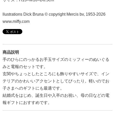
報
マ
llustrations Dick Bruna © copyright Mercis bv, 1953-2026
ニ
www.miffy.com
ュ
ア
ル・
Q&A
商品説明
手のひらにのっかるお手玉サイズのミッフィーのぬいぐる
み
みと電報のセットです。
ん
玄関やちょっとしたところにも飾りやすいサイズで、イン
な
テリアのかわいいアクセントとしてぴったり。軽いのでお
の
子さまへのギフトにも最適です。
文
結婚式をはじめ、誕生日や入卒のお祝い、母の日などの電
集
報ギフトにおすすめです。
例