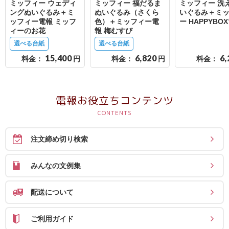
ミッフィー ウェディ
ミッフィー 福だるま
ミッフィー 洗
送
ングぬいぐるみ＋ミ
ぬいぐるみ（さくら
いぐるみ＋ミ
る
ッフィー電報 ミッフ
色）＋ミッフィー電
ー HAPPYBO
ィーのお花
報 梅むすび
電
選べる台紙
選べる台紙
報-
15,400
6,820
6,
料金：
円
料金：
円
料金：
Tips
集
電報お役立ちコンテンツ
法
人
会
注文締め切り検索
員
向
みんなの文例集
け
サ
配送について
ー
ビ
ご利用ガイド