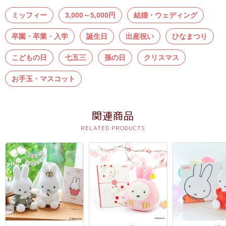
結
ミッフィー
3,000～5,000円
結婚・ウェディング
婚
式
卒園・卒業・入学
誕生日
出産祝い
ひなまつり
に
こどもの日
七五三
孫の日
クリスマス
贈
る
お手玉・マスコット
電
報-
関連商品
Tips
集
お
悔
や
み
に