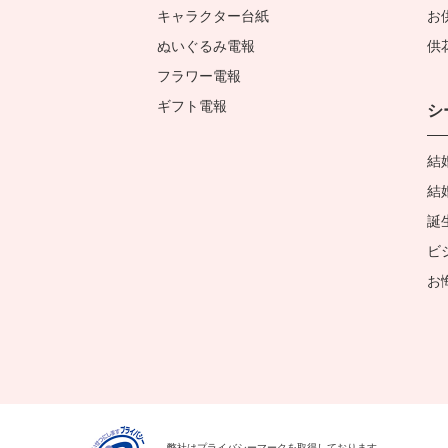
キャラクター台紙
お
ぬいぐるみ電報
供
フラワー電報
ギフト電報
シ
結
結
誕
ビ
お
弊社はプライバシーマークを
取得しております。