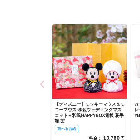
【ディズニー】ミッキーマウス＆ミ
W
ニーマウス 和装ウェディングマス
レ
コット＋和風HAPPYBOX電報 花手
Y
鞠 茜
選べる台紙
10,780
料金：
円