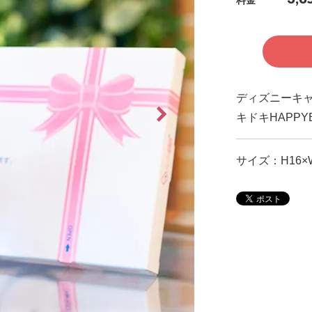
料金
ディズニーキ
キドキHAPP
サイズ：H16×W