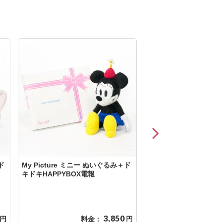
ド
My Picture ミニー ぬいぐるみ＋ド
【ディズニー】ミッキ
キドキHAPPYBOX電報
ニーマウス 和装ウェデ
コット＋ドキドキHAPP
選べる台紙
3,850
円
料金：
円
料金