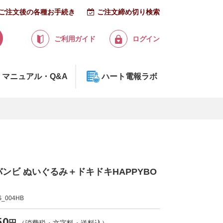
ご注文後の各種お手続き
ご注文締め切り検索
ご利用ガイド
ログイン
マニュアル・Q&A
ハート電報ラボ
re バンビ ぬいぐるみ＋ドキドキHAPPYBO
_004HB
50
円
（消費税・文字料・送料込）