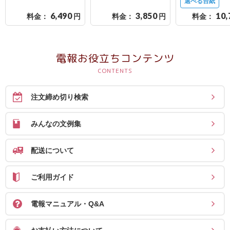
選べる台紙
送
6,490
3,850
10,
料金：
円
料金：
円
料金：
る
電
報-
電報お役立ちコンテンツ
Tips
集
注文締め切り検索
法
人
みんなの文例集
会
員
配送について
向
け
ご利用ガイド
サ
電報マニュアル・Q&A
ー
ビ