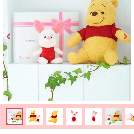
最
短
お
届
け
日
検
索
ご
注
文
内
容
の
ご