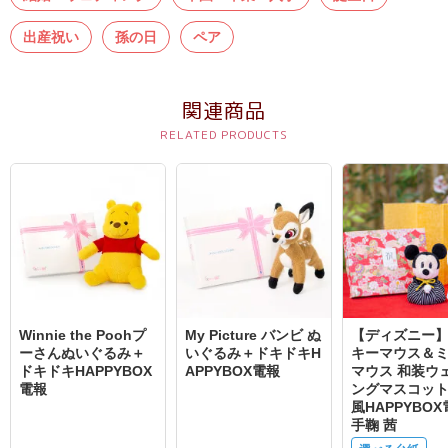
結
出産祝い
孫の日
ペア
婚
式
に
関連商品
贈
る
電
報-
Tips
集
お
Winnie the Poohプ
My Picture バンビ ぬ
【ディズニー
悔
ーさんぬいぐるみ＋
いぐるみ＋ドキドキH
キーマウス＆
ドキドキHAPPYBOX
APPYBOX電報
マウス 和装ウ
や
電報
ングマスコッ
み
風HAPPYBOX
手鞠 茜
に