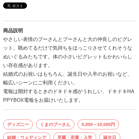
報
マ
ニ
商品説明
ュ
やさしい表情のプーさんとプーさんと大の仲良しのピグレ
ア
ット。眺めてるだけで気持ちをほっこりさせてくれそうな
ル・
ぬいぐるみたちです。体の小さいピグレットもかわいらし
Q&A
い存在感があります。
結婚式のお祝いはもちろん、誕生日や入卒のお祝いなど、
み
幅広いシーンにご利用ください。
ん
電報は開封するときのドキドキ感がうれしい、ドキドキHA
な
PPYBOX電報をお届けいたします。
の
文
集
ディズニー
くまのプーさん
5,000～10,000円
例
結婚・ウェディング
卒園・卒業・入学
誕生日