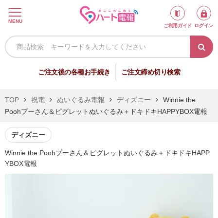
ロ
MENU
ご利用ガイド
ログイン
グ
イ
ン
新
ご注文後の各種お手続き
ご注文締め切り検索
規
会
TOP
祝電
ぬいぐるみ電報
ディズニー
Winnie the
員
Poohプーさん＆ピグレットぬいぐるみ＋ドキドキHAPPYBOX電報
登
録
ディズニー
Winnie the Poohプーさん＆ピグレットぬいぐるみ＋ドキドキHAPP
YBOX電報
祝
弔
電
電