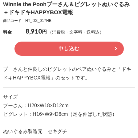
Winnie the Poohプーさん＆ピグレットぬいぐるみ
確
＋ドキドキHAPPYBOX電報
認
商品コード HT_DS_017HB
（非
8,910
円
（消費税・文字料・送料込）
料金
会
員
申し込む
の
方）
プーさんと仲良しのピグレットのペアぬいぐるみと「ドキ
ご
ドキHAPPYBOX電報」のセットです。
利
用
サイズ
ガ
プーさん：H20×W18×D12cm
イ
ピグレット：H16×W9×D6cm（足を伸ばした状態）
ド
ぬいぐるみ製造元：セキグチ
電