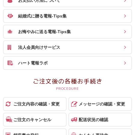
お支払い方法について
ス
結婚式に贈る電報-Tips集
ハ
ー
お悔やみに送る電報-Tips集
ト
電
法人会員向けサービス
報
ラ
ハート電報ラボ
ボ
ご注文後の各種お手続き
お
問
い
ご注文内容の確認・変更
メッセージの確認・変更
合
わ
ご注文のキャンセル
配送状況の確認
せ