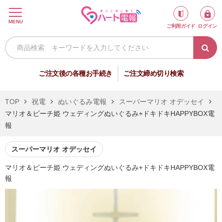
ロ
MENU
ご利用ガイド
ログイン
グ
イ
ン
新
ご注文後の各種お手続き
ご注文締め切り検索
規
会
TOP
祝電
ぬいぐるみ電報
スーパーマリオ オデッセイ
員
マリオ＆ピーチ姫 ウェディングぬいぐるみ+ドキドキHAPPYBOX電
登
報
録
スーパーマリオ オデッセイ
マリオ＆ピーチ姫 ウェディングぬいぐるみ+ドキドキHAPPYBOX電
祝
弔
報
電
電