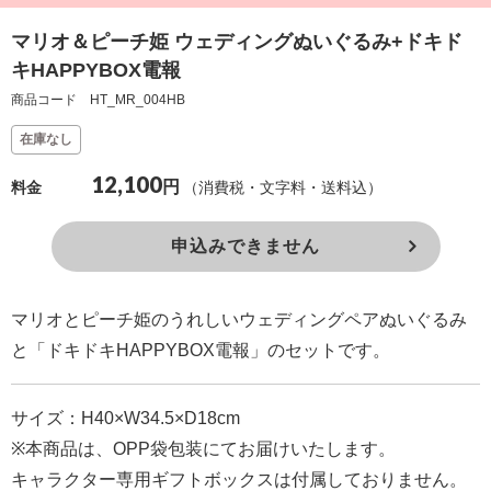
確
マリオ＆ピーチ姫 ウェディングぬいぐるみ+ドキド
認
キHAPPYBOX電報
（非
商品コード HT_MR_004HB
会
在庫なし
員
12,100
の
円
（消費税・文字料・送料込）
料金
方）
申込みできません
ご
利
マリオとピーチ姫のうれしいウェディングペアぬいぐるみ
用
と「ドキドキHAPPYBOX電報」のセットです。
ガ
イ
サイズ：H40×W34.5×D18cm
ド
※本商品は、OPP袋包装にてお届けいたします。
キャラクター専用ギフトボックスは付属しておりません。
電