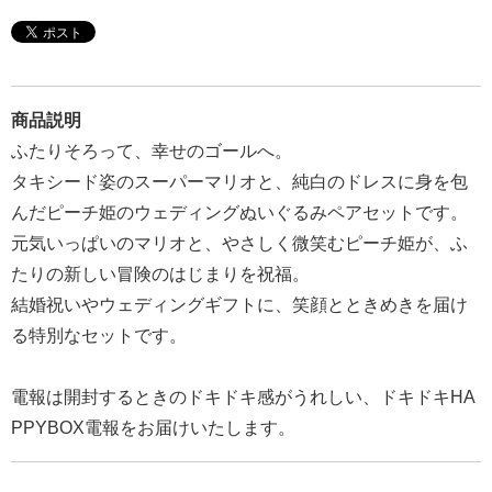
報
マ
ニ
ュ
商品説明
ア
ふたりそろって、幸せのゴールへ。
ル・
タキシード姿のスーパーマリオと、純白のドレスに身を包
Q&A
んだピーチ姫のウェディングぬいぐるみペアセットです。
元気いっぱいのマリオと、やさしく微笑むピーチ姫が、ふ
み
たりの新しい冒険のはじまりを祝福。
ん
結婚祝いやウェディングギフトに、笑顔とときめきを届け
な
る特別なセットです。
の
文
電報は開封するときのドキドキ感がうれしい、ドキドキHA
集
PPYBOX電報をお届けいたします。
例