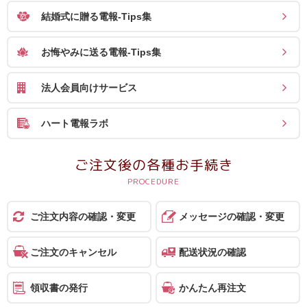
ス
結婚式に贈る電報-Tips集
ハ
お悔やみに送る電報-Tips集
ー
ト
法人会員向けサービス
電
報
ハート電報ラボ
ラ
ボ
ご注文後の各種お手続き
お
問
ご注文内容の確認・変更
メッセージの確認・変更
い
合
ご注文のキャンセル
配送状況の確認
わ
領収書の発行
かんたん再注文
せ