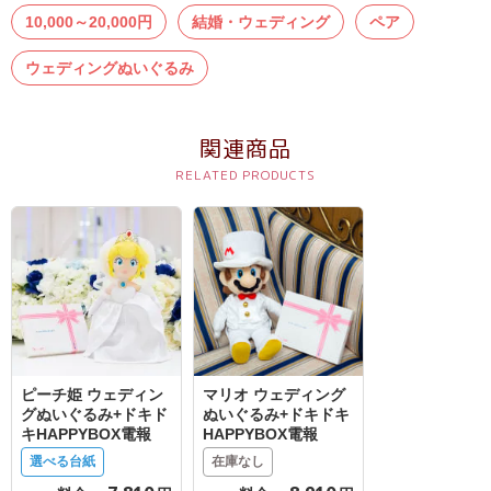
結
10,000～20,000円
結婚・ウェディング
ペア
婚
ウェディングぬいぐるみ
式
に
贈
関連商品
る
電
報-
Tips
集
お
悔
ピーチ姫 ウェディン
マリオ ウェディング
や
グぬいぐるみ+ドキド
ぬいぐるみ+ドキドキ
キHAPPYBOX電報
HAPPYBOX電報
み
選べる台紙
在庫なし
に