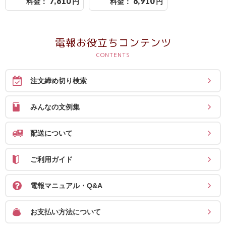
7,810
8,910
料金：
円
料金：
円
送
る
電
電報お役立ちコンテンツ
報-
Tips
集
注文締め切り検索
法
みんなの文例集
人
会
配送について
員
向
ご利用ガイド
け
電報マニュアル・Q&A
サ
ー
お支払い方法について
ビ