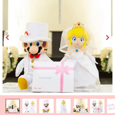
最
短
お
届
け
日
検
索
ご
注
文
内
容
の
ご